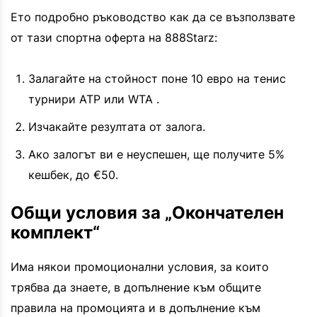
Ето подробно ръководство как да се възползвате
от тази спортна оферта на 888Starz:
Залагайте на стойност поне 10 евро на тенис
турнири ATP или WTA .
Изчакайте резултата от залога.
Ако залогът ви е неуспешен, ще получите 5%
кешбек, до €50.
Общи условия за „Окончателен
комплект“
Има някои промоционални условия, за които
трябва да знаете, в допълнение към общите
правила на промоцията и в допълнение към