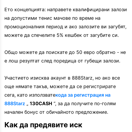
Ето концепцията: направете квалифицирани залози
на допустими тенис мачове по време на
промоционалния период и ако залозите ви загубят,
можете да спечелите 5% кешбек от загубите си.
Общо можете да поискате до 50 евро обратно - не
е лош резултат след поредица от губещи залози.
Участието изисква акаунт в 888Starz, но ако все
още нямате такъв, можете да се регистрирате
сега, като използвате
кода за регистрация на
888Starz
„
130CASH
“, за да получите по-голям
начален бонус от обичайното предложение.
Как да предявите иск