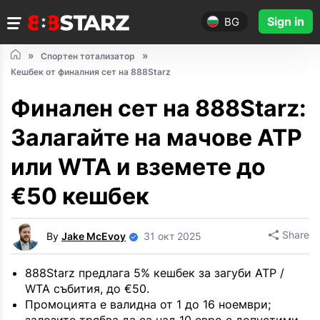
Sign in
BG
Спортен тотализатор
Кешбек от финалния сет на 888Starz
Финален сет на 888Starz:
Залагайте на мачове ATP
или WTA и вземете до
€50 кешбек
Share
By
Jake McEvoy
31 окт 2025
888Starz предлага 5% кешбек за загуби ATP /
WTA събития, до €50.
Промоцията е валидна от 1 до 16 ноември;