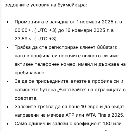
редовните условия на букмейкъра:
Промоцията е валидна от 1 ноември 2025 г. в
00:00 ч. ( UTC +3) до 16 ноември 2025 г. в
23:59 ч. ( UTC +3).
Трябва да сте регистриран клиент 888starz ,
като в профила си посочите пълното си име,
активен телефонен номер, имейл и държава на
пребиваване.
За да се присъедините, влезте в профила си и
натиснете бутона „Участвайте“ на страницата с
офертата.
Залозите трябва да са поне 10 евро и да бъдат
направени на мачове ATP или WTA Finals 2025.
Само единични залози с коефициент 1.80 или