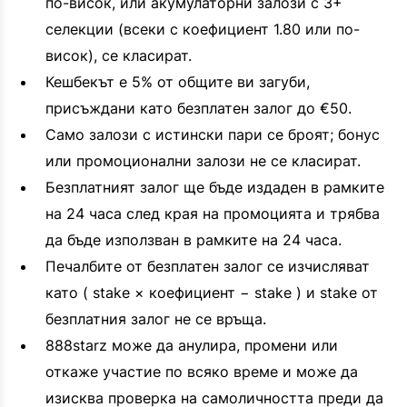
по-висок, или акумулаторни залози с 3+
селекции (всеки с коефициент 1.80 или по-
висок), се класират.
Кешбекът е 5% от общите ви загуби,
присъждани като безплатен залог до €50.
Само залози с истински пари се броят; бонус
или промоционални залози не се класират.
Безплатният залог ще бъде издаден в рамките
на 24 часа след края на промоцията и трябва
да бъде използван в рамките на 24 часа.
Печалбите от безплатен залог се изчисляват
като ( stake × коефициент − stake ) и stake от
безплатния залог не се връща.
888starz може да анулира, промени или
откаже участие по всяко време и може да
изисква проверка на самоличността преди да