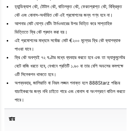
হ্যান্ডিক্যাপ বেট, টোটাল বেট, বাতিলকৃত বেট, ফেরতপ্রাপ্ত বেট, বিক্রিকৃত
বেট এবং বোনাস-অর্থায়িত বেট এই প্রমোশনের জন্য গণ্য হবে না।
আপনার মোট যোগ্য বেটিং টার্নওভারের উপর ভিত্তি করে সাপ্তাহিক
ভিত্তিতে ফ্রি বেট প্রদান করা হয়।
এই প্রমোশনের মাধ্যমে সর্বোচ্চ মোট €২০০ মূল্যের ফ্রি বেট ক্যাশব্যাক
পাওয়া যাবে।
ফ্রি বেট অবশ্যই ৭২ ঘণ্টার মধ্যে ব্যবহার করতে হবে এবং তা অ্যাকুমুলেটর
বেটে বাজি ধরতে হবে, যেখানে প্রতিটি ১.৬০ বা তার বেশি অডসের কমপক্ষে
৩টি সিলেকশন থাকতে হবে।
অপব্যবহার, জালিয়াতি বা নিয়ম লঙ্ঘন শনাক্ত হলে 888Starz পরিচয়
যাচাইকরণের জন্য নথি চাইতে পারে এবং বোনাস বা অংশগ্রহণ বাতিল করতে
পারে।
রায়