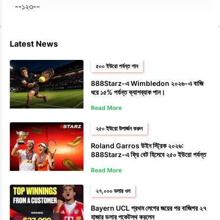
--১২৩--
Latest News
৫০০ ইউরো পর্যন্ত পান
888Starz-এ Wimbledon ২০২৬-এ বাজি
ধরে ১৫% পর্যন্ত ক্যাশব্যাক পান।
Read More
২৫০ ইউরো উপার্জন করুন
Roland Garros উইন স্ট্রিক ২০২৬:
888Starz-এ ফ্রি বেট হিসেবে ২৫০ ইউরো পর্যন্ত
আয় করুন
Read More
২৭,০০০ ডলার ওন
Bayern UCL প্রথম লেগের জয়ের পর বাজিগর ২৭
হাজার ডলার পকেটস্থ করলেন