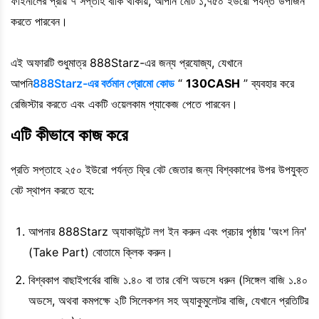
ফাইনালের প্রায় ৭ সপ্তাহ বাকি থাকায়, আপনি মোট ১,৭৫০ ইউরো পর্যন্ত উপার্জন
করতে পারবেন।
এই অফারটি শুধুমাত্র 888Starz-এর জন্য প্রযোজ্য, যেখানে
আপনি
888Starz-এর বর্তমান প্রোমো কোড
“
130CASH
” ব্যবহার করে
রেজিস্টার করতে এবং একটি ওয়েলকাম প্যাকেজ পেতে পারবেন।
এটি কীভাবে কাজ করে
প্রতি সপ্তাহে ২৫০ ইউরো পর্যন্ত ফ্রি বেট জেতার জন্য বিশ্বকাপের উপর উপযুক্ত
বেট স্থাপন করতে হবে:
আপনার 888Starz অ্যাকাউন্টে লগ ইন করুন এবং প্রচার পৃষ্ঠায় 'অংশ নিন'
(Take Part) বোতামে ক্লিক করুন।
বিশ্বকাপ বাছাইপর্বের বাজি ১.৪০ বা তার বেশি অডসে ধরুন (সিঙ্গেল বাজি ১.৪০
অডসে, অথবা কমপক্ষে ২টি সিলেকশন সহ অ্যাকুমুলেটর বাজি, যেখানে প্রতিটির