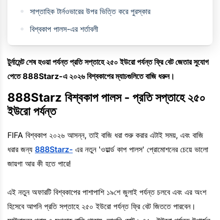
সাপ্তাহিক টার্নওভারের উপর ভিত্তি করে পুরস্কার
বিশ্বকাপ পালস-এর শর্তাবলী
টুর্নামেন্ট শেষ হওয়া পর্যন্ত প্রতি সপ্তাহে ২৫০ ইউরো পর্যন্ত ফ্রি বেট জেতার সুযোগ
পেতে 888Starz-এ ২০২৬ বিশ্বকাপের ম্যাচগুলিতে বাজি ধরুন।
888Starz বিশ্বকাপ পালস - প্রতি সপ্তাহে ২৫০
ইউরো পর্যন্ত
FIFA বিশ্বকাপ ২০২৬ আসন্ন, তাই বাজি ধরা শুরু করার এটাই সময়, এবং বাজি
ধরার জন্য
888Starz-
এর নতুন 'ওয়ার্ল্ড কাপ পালস' প্রোমোশনের চেয়ে ভালো
জায়গা আর কী হতে পারে!
এই নতুন অফারটি বিশ্বকাপের পাশাপাশি ১৯শে জুলাই পর্যন্ত চলবে এবং এর অংশ
হিসেবে আপনি প্রতি সপ্তাহে ২৫০ ইউরো পর্যন্ত ফ্রি বেট জিততে পারবেন।