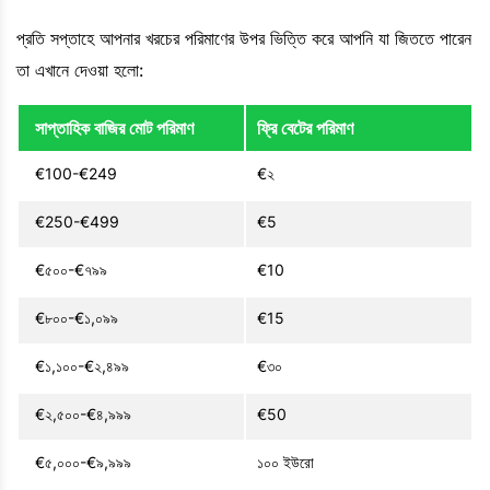
প্রতি সপ্তাহে আপনার খরচের পরিমাণের উপর ভিত্তি করে আপনি যা জিততে পারেন
তা এখানে দেওয়া হলো:
সাপ্তাহিক বাজির মোট পরিমাণ
ফ্রি বেটের পরিমাণ
€100-€249
€২
€250-€499
€5
€৫০০-€৭৯৯
€10
€৮০০-€১,০৯৯
€15
€১,১০০-€২,৪৯৯
€৩০
€২,৫০০-€৪,৯৯৯
€50
€৫,০০০-€৯,৯৯৯
১০০ ইউরো