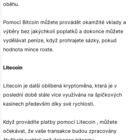
oběhu.
Pomocí Bitcoin můžete provádět okamžité vklady a
výběry bez jakýchkoli poplatků a dokonce můžete
vydělávat peníze, když prohrajete sázky, pokud
hodnota mince roste.
Litecoin
Litecoin je další oblíbená kryptoměna, která je v
poslední době stále více využívána na špičkových
kasinech především díky své rychlosti.
Když provádíte platby pomocí Litecoin , můžete
očekávat, že vaše transakce budou zpracovány