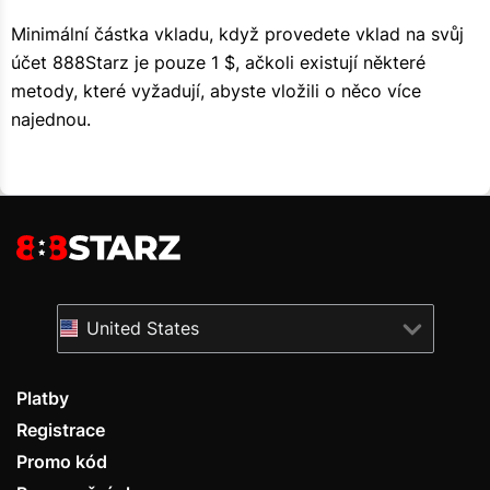
Minimální částka vkladu, když provedete vklad na svůj
účet 888Starz je pouze 1 $, ačkoli existují některé
metody, které vyžadují, abyste vložili o něco více
najednou.
United States
Platby
Registrace
Promo kód