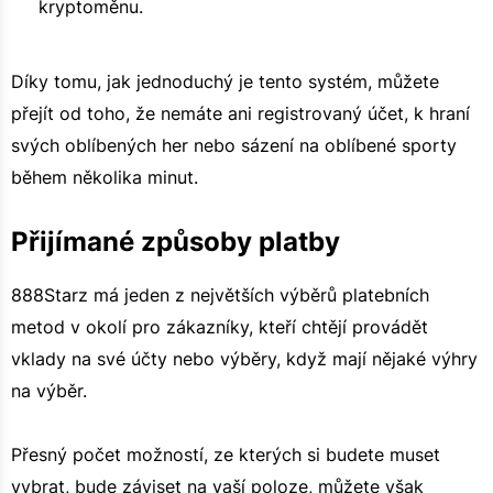
kryptoměnu.
Díky tomu, jak jednoduchý je tento systém, můžete
přejít od toho, že nemáte ani registrovaný účet, k hraní
svých oblíbených her nebo sázení na oblíbené sporty
během několika minut.
Přijímané způsoby platby
888Starz má jeden z největších výběrů platebních
metod v okolí pro zákazníky, kteří chtějí provádět
vklady na své účty nebo výběry, když mají nějaké výhry
na výběr.
Přesný počet možností, ze kterých si budete muset
vybrat, bude záviset na vaší poloze, můžete však