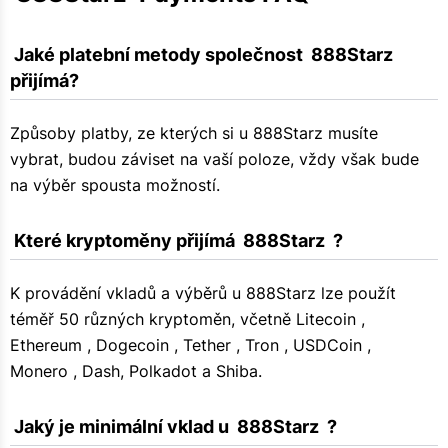
 Jaké platební metody společnost  888Starz  
přijímá?
Způsoby platby, ze kterých si u 888Starz musíte
vybrat, budou záviset na vaší poloze, vždy však bude
na výběr spousta možností.
 Které kryptoměny přijímá  888Starz  ?
K provádění vkladů a výběrů u 888Starz lze použít
téměř 50 různých kryptoměn, včetně Litecoin ,
Ethereum , Dogecoin , Tether , Tron , USDCoin ,
Monero , Dash, Polkadot a Shiba.
 Jaký je minimální vklad u  888Starz  ?