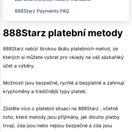
888Starz Payments FAQ
888Starz platební metody
888Starz nabízí širokou škálu platebních metod, ze
kterých si můžete vybrat pro vklady na váš sázkařský
účet a výběry.
Možnosti jsou bezpečné, rychlé a bezplatné a zahrnují
kryptoměny a tradičnější typy plateb.
Zjistěte více o platební situaci na 888Starz , včetně
toho, které metody jsou přijímány, jak dlouho platby
trvají, zda jsou nebo nejsou bezpečné a zda jsou