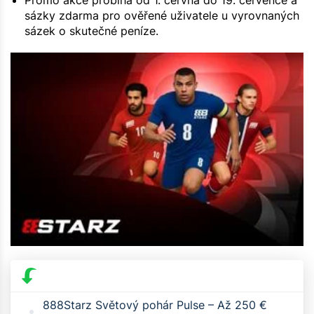
Promo akce probíhá od 1. června do 19. července a
sázky zdarma pro ověřené uživatele u vyrovnaných
sázek o skutečné peníze.
888Starz Světový pohár Pulse – Až 250 €