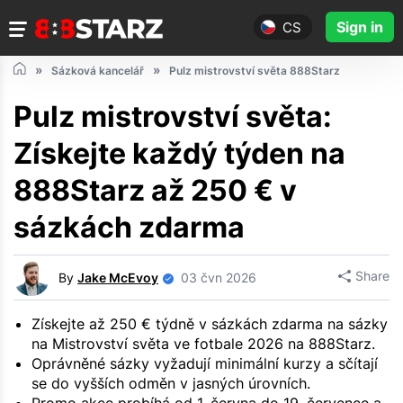
Sign in
CS
Sázková kancelář
Pulz mistrovství světa 888Starz
Pulz mistrovství světa:
Získejte každý týden na
888Starz až 250 € v
sázkách zdarma
Share
By
Jake McEvoy
03 čvn 2026
Získejte až 250 € týdně v sázkách zdarma na sázky
na Mistrovství světa ve fotbale 2026 na 888Starz.
Oprávněné sázky vyžadují minimální kurzy a sčítají
se do vyšších odměn v jasných úrovních.