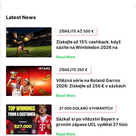
Latest News
ZÍSKEJTE AŽ 500 €
Získejte až 15% cashback, když
sázíte na Wimbledon 2026 na
888Starz
Read More
ZÍSKEJTE 250 €
Vítězná série na Roland Garros
2026: Získejte až 250 € v sázkách
zdarma na 888Starz
Read More
27 000 DOLARŮ VYHRANÝCH
Sázkař si po vítězství Bayern v
prvním zápase UCL vydělal 27 tisíc
dolarů
Read More