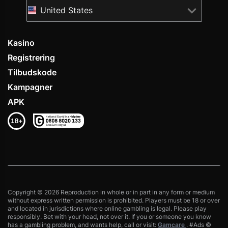
United States
Kasino
Registrering
Tilbudskode
Kampagner
APK
Copyright © 2026 Reproduction in whole or in part in any form or medium
without express written permission is prohibited. Players must be 18 or over
and located in jurisdictions where online gambling is legal. Please play
responsibly. Bet with your head, not over it. If you or someone you know
has a gambling problem, and wants help, call or visit:
Gamcare
. #Ads ©