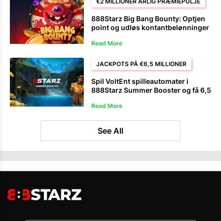
€2 MILLIONER ÅRLIG PRÆMIEPULJE
888Starz Big Bang Bounty: Optjen
point og udløs kontantbelønninger
fra en pulje på €2 millioner
Read More
JACKPOTS PÅ €6,5 MILLIONER
Spil VoltEnt spilleautomater i
888Starz Summer Booster og få 6,5
millioner euro i belønninger
Read More
See All