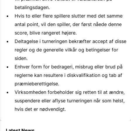
betalingsdagen.
Hvis to eller flere spillere slutter med det samme
antal point, vil den spiller, der først nåede denne
score, blive rangeret højere.
Deltagelse i turneringen bekræfter accept af disse
regler og de generelle vilkår og betingelser for
siden.
Enhver form for bedrageri, misbrug eller brud på
reglerne kan resultere i diskvalifikation og tab af
præmieberettigelse.
Virksomheden forbeholder sig retten til at ændre,
suspendere eller aflyse turneringen når som helst,
hvis det er nødvendigt.
Latest News