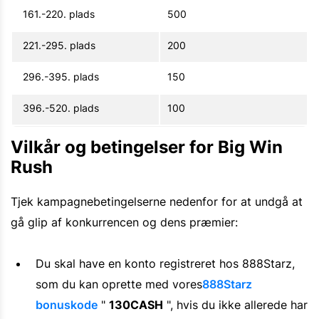
161.-220. plads
500
221.-295. plads
200
296.-395. plads
150
396.-520. plads
100
Vilkår og betingelser for Big Win
Rush
Tjek kampagnebetingelserne nedenfor for at undgå at
gå glip af konkurrencen og dens præmier:
Du skal have en konto registreret hos 888Starz,
som du kan oprette med vores
888Starz
bonuskode
"
130CASH
", hvis du ikke allerede har