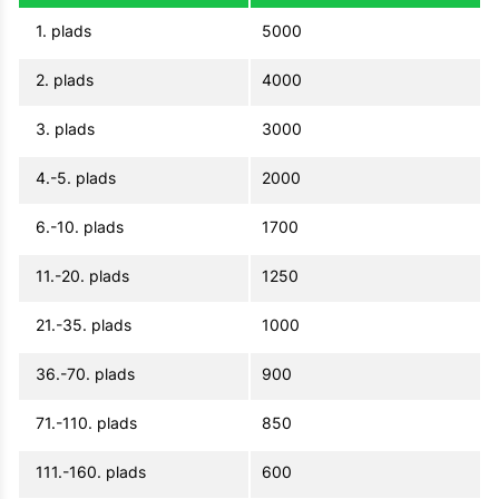
1. plads
5000
2. plads
4000
3. plads
3000
4.-5. plads
2000
6.-10. plads
1700
11.-20. plads
1250
21.-35. plads
1000
36.-70. plads
900
71.-110. plads
850
111.-160. plads
600