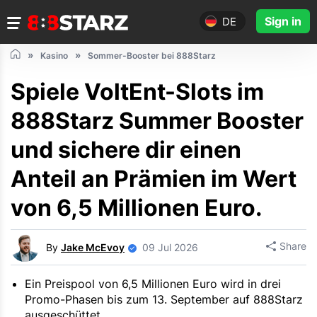
Sign in
DE
Kasino
Sommer-Booster bei 888Starz
Spiele VoltEnt-Slots im
888Starz Summer Booster
und sichere dir einen
Anteil an Prämien im Wert
von 6,5 Millionen Euro.
Share
By
Jake McEvoy
09 Jul 2026
Ein Preispool von 6,5 Millionen Euro wird in drei
Promo-Phasen bis zum 13. September auf 888Starz
ausgeschüttet.