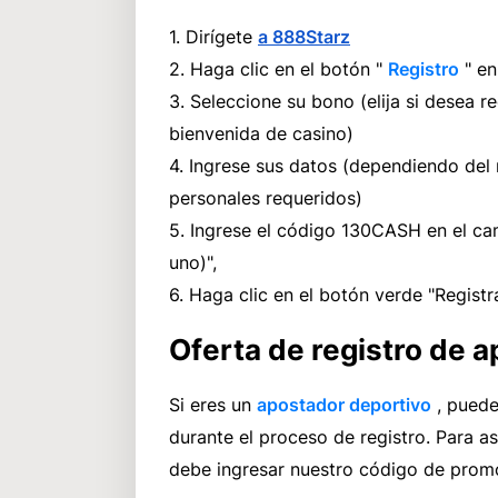
1. Dirígete
a 888Starz
2. Haga clic en el botón "
Registro
" en
3. Seleccione su bono (elija si desea 
bienvenida de casino)
4. Ingrese sus datos (dependiendo del 
personales requeridos)
5. Ingrese el código
130CASH en el ca
uno)",
6. Haga clic en el botón verde "Regist
Oferta de registro de 
Si eres un
apostador deportivo
, puede
durante el proceso de registro. Para a
debe ingresar nuestro código de prom