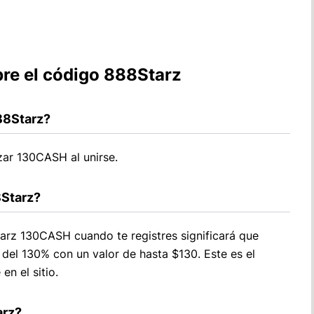
re el código 888Starz
88Starz?
zar 130CASH al unirse.
8Starz?
rz 130CASH cuando te registres significará que
del 130% con un valor de hasta $130. Este es el
n el sitio.
arz?