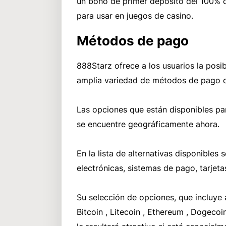
un bono de primer depósito del 100% c
para usar en juegos de casino.
Métodos de pago
888Starz ofrece a los usuarios la posib
amplia variedad de métodos de pago d
Las opciones que están disponibles par
se encuentre geográficamente ahora.
En la lista de alternativas disponibles 
electrónicas, sistemas de pago, tarjet
Su selección de opciones, que incluye
Bitcoin , Litecoin , Ethereum , Dogecoin