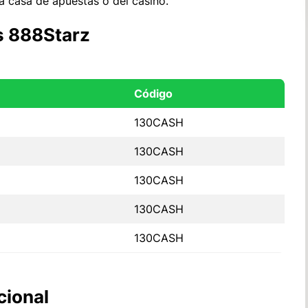
la casa de apuestas o del casino.
s 888Starz
Código
130CASH
130CASH
130CASH
130CASH
130CASH
cional