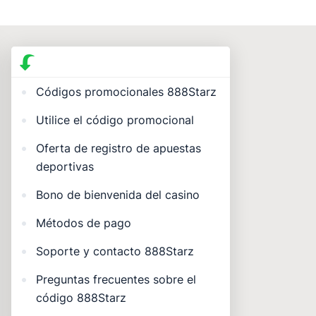
Códigos promocionales 888Starz
Utilice el código promocional
Oferta de registro de apuestas
deportivas
Bono de bienvenida del casino
Métodos de pago
Soporte y contacto 888Starz
Preguntas frecuentes sobre el
código 888Starz