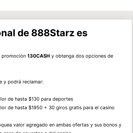
nal de 888Starz es
e promoción
130CASH
y obtenga dos opciones de
se y podrá reclamar:
lor de hasta $130 para deportes
or de hasta $1950 + 30 giros gratis para el casino
oquea valor agregado en ambas ofertas y sus bonos y