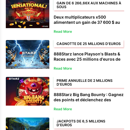
GAIN DE 6 266,66X AUX MACHINES À
SOUS
Deux multiplicateurs x500
alimentent un gain de 37 600 $ au
Super Scatter Gates of Olympus
Read More
CAGNOTTE DE 25 MILLIONS D'EUROS
888Starz lance Playson's Blasts &
Races avec 25 millions d'euros de
prix
Read More
PRIME ANNUELLE DE 2 MILLIONS
D'EUROS
888Starz Big Bang Bounty : Gagnez
des points et déclenchez des
récompenses en espèces issues
Read More
d’une cagnotte de 2 millions
d’euros.
JACKPOTS DE 6,5 MILLIONS
D'EUROS