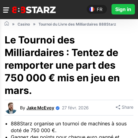
Sign in
FR
Casino
Tournoi du Livre des Milliardaires 888Starz
Le Tournoi des
Milliardaires : Tentez de
remporter une part des
750 000 € mis en jeu en
mars.
Share
By
Jake McEvoy
27 févr. 2026
888Starz organise un tournoi de machines à sous
doté de 750 000 €.
Gagnez des points pour chaque euro gagné et