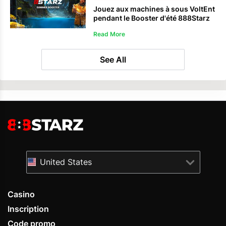
Jouez aux machines à sous VoltEnt
pendant le Booster d'été 888Starz
et partagez 6,5 millions d'euros de
Read More
récompenses.
See All
United States
Casino
Inscription
Code promo