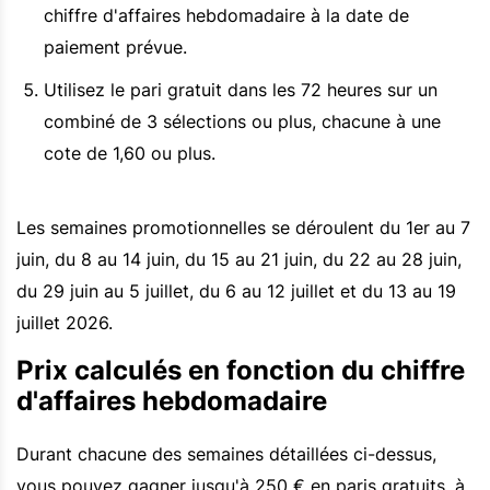
chiffre d'affaires hebdomadaire à la date de
paiement prévue.
Utilisez le pari gratuit dans les 72 heures sur un
combiné de 3 sélections ou plus, chacune à une
cote de 1,60 ou plus.
Les semaines promotionnelles se déroulent du 1er au 7
juin, du 8 au 14 juin, du 15 au 21 juin, du 22 au 28 juin,
du 29 juin au 5 juillet, du 6 au 12 juillet et du 13 au 19
juillet 2026.
Prix calculés en fonction du chiffre
d'affaires hebdomadaire
Durant chacune des semaines détaillées ci-dessus,
vous pouvez gagner jusqu'à 250 € en paris gratuits, à