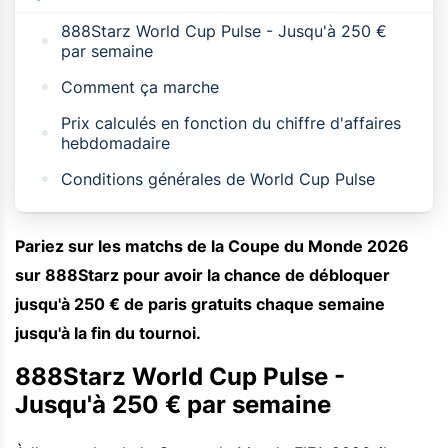
888Starz World Cup Pulse - Jusqu'à 250 €
par semaine
Comment ça marche
Prix calculés en fonction du chiffre d'affaires
hebdomadaire
Conditions générales de World Cup Pulse
Pariez sur les matchs de la Coupe du Monde 2026
sur 888Starz pour avoir la chance de débloquer
jusqu'à 250 € de paris gratuits chaque semaine
jusqu'à la fin du tournoi.
888Starz World Cup Pulse -
Jusqu'à 250 € par semaine