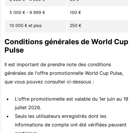
5 000 € - 9 999 €
100 €
10 000 € et plus
250 €
Conditions générales de World Cup
Pulse
Il est important de prendre note des conditions
générales de l'offre promotionnelle World Cup Pulse,
que vous pouvez consulter ci-dessous :
L'offre promotionnelle est valable du 1er juin au 19
juillet 2026.
Seuls les utilisateurs enregistrés dont les
informations de compte ont été vérifiées peuvent