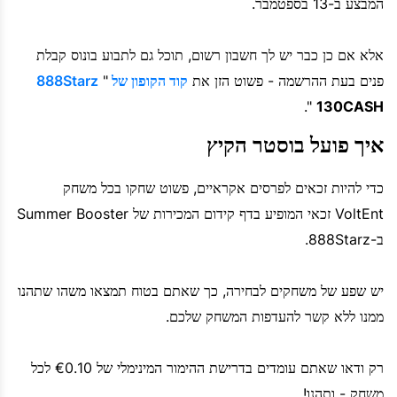
המבצע ב-13 בספטמבר.
אלא אם כן כבר יש לך חשבון רשום, תוכל גם לתבוע בונוס קבלת
פנים בעת ההרשמה - פשוט הזן את
קוד הקופון של 888Starz
"
".
130CASH
איך פועל בוסטר הקיץ
כדי להיות זכאים לפרסים אקראיים, פשוט שחקו בכל משחק
VoltEnt זכאי המופיע בדף קידום המכירות של Summer Booster
ב-888Starz.
יש שפע של משחקים לבחירה, כך שאתם בטוח תמצאו משהו שתהנו
ממנו ללא קשר להעדפות המשחק שלכם.
רק ודאו שאתם עומדים בדרישת ההימור המינימלי של €0.10 לכל
משחק - ותהנו!