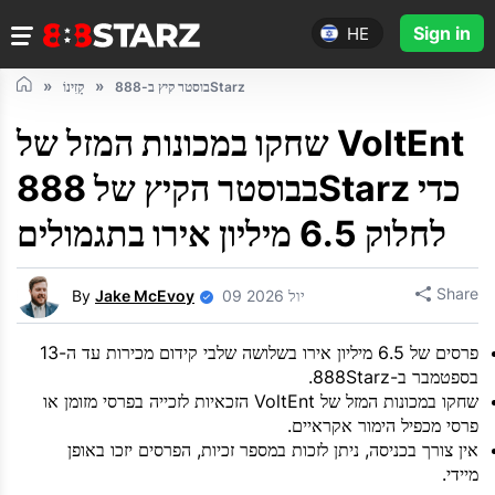
Sign in
HE
בוסטר קיץ ב-888Starz
קָזִינוֹ
שחקו במכונות המזל של VoltEnt
בבוסטר הקיץ של 888Starz כדי
לחלוק 6.5 מיליון אירו בתגמולים
Share
09 יול 2026
Jake McEvoy
By
פרסים של 6.5 מיליון אירו בשלושה שלבי קידום מכירות עד ה-13
בספטמבר ב-888Starz.
שחקו במכונות המזל של VoltEnt הזכאיות לזכייה בפרסי מזומן או
פרסי מכפיל הימור אקראיים.
אין צורך בכניסה, ניתן לזכות במספר זכיות, הפרסים יזכו באופן
מיידי.