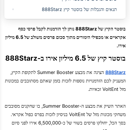
תנאים והגבלות של בוסטר קיץ 888Starz
בוסטר הקיץ של 888Starz נותן לך הזדמנות לקבל פרסי כסף
אקראיים או מכפילי הימורים מתוך סכום פרסים משולב של 6.5 מיליון
אירו.
בוסטר קיץ של 6.5 מיליון אירו ב-888Starz
888Starz
הציגה את מבצע Summer Booster לתקופת הקיץ,
המעניק לכם הזדמנויות נוספות לזכות בזמן שאתם מסתובבים במכונות
מזל VoltEnt זכאיות.
האתר השיק את מבצע ה-Summer Booster, בו שחקנים מסובבים
משחקי מכונות מזל של VoltEnt בניסיון לזכות בפרס כפול אקראי.
בסך הכל, יחולקו פרסים בשווי של כ-6,500,000 אירו לפני סיום