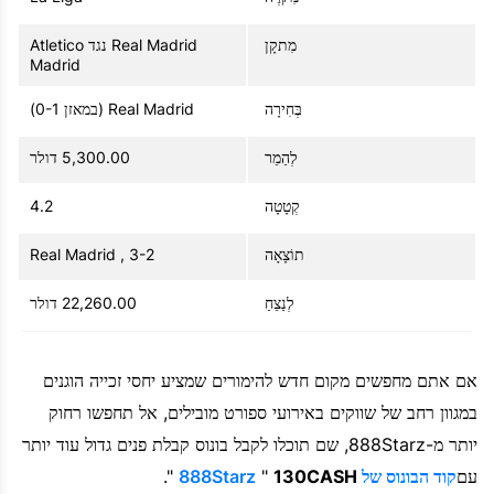
מִתקָן
Real Madrid נגד Atletico
Madrid
בְּחִירָה
Real Madrid (במאזן 0-1)
לְהַמֵר
5,300.00 דולר
קְטָטָה
4.2
תוֹצָאָה
Real Madrid , 3-2
לְנַצֵחַ
22,260.00 דולר
אם אתם מחפשים מקום חדש להימורים שמציע יחסי זכייה הוגנים
במגוון רחב של שווקים באירועי ספורט מובילים, אל תחפשו רחוק
יותר מ-888Starz, שם תוכלו לקבל בונוס קבלת פנים גדול עוד יותר
עם
קוד הבונוס של 888Starz
130CASH
"
".