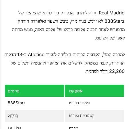
Real Madrid חזרה ליתרון, אבל רק כדי לוודא שהמהמר של
888Starz לא ירגיש בנוח מדי, כובש השער ואלוורדה הורחק
מהמגרש לאחר חבטה אלימה ברגלו של אלכס באנה, ממש מתחת
לאפו של השופט.
למרבה המזל, הקבוצה הביתית הצליחה לעצור Atletico ב-13 הדקות
הנותרות, לנצח במשחק, להשלים את המהפך ולהבטיח תשלום של
22,260 דולר למהמר.
אַספֶּקט
פרטים
הימורי ספורט
888Starz
קטגוריית ספורט
כַּדוּרֶגֶל
מִקרֶה
La Liga