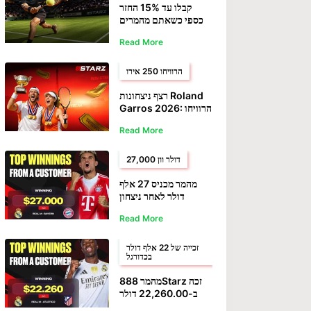
קבלו עד 15% החזר
כספי כשאתם מהמרים
על Wimbledon
Read More
2026 ב-888Starz
הרוויחו 250 אירו
רצף ניצחונות Roland
Garros 2026: הרוויחו
עד 250 אירו בהימורים
Read More
חינם ב-888Starz
27,000 דולר וון
מהמר מכניס 27 אלף
דולר לאחר ניצחון
המשחק הראשון של
Read More
Bayern UCL
זכייה של 22 אלף דולר
בכדורגל
מהמר 888Starz זכה
ב-22,260.00 דולר
כשהוא תומך Real