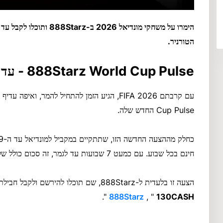
הטורניר.
888Starz World Cup Pulse - עד 250 אירו בכל שבוע
עם קרבתם FIFA 2026, הגיע הזמן להתחיל להמר, ואיפה עדיף להמר מאשר
Cup Pulse החדש שלה.
חינם בכל שבוע. עם כמעט 7 שבועות עד לגמר, זה סכום כולל של 1,750 אירו שתוכלו להרוויח.
הצעה זו בלעדית ל-888Starz, שם תוכלו להירשם ולקבל חבילת קבלת פנים עם
".
888Starz
, "
130CASH