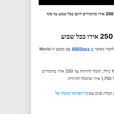
הימרו על משחקי מונדיאל 2026 ב-888Starz ותוכלו לקבל עד 250 אירו בהימורים חינם בכל שבוע עד סוף
ב-888Starz
עם מבצע ה-World
כחלק מההצעה החדשה הזו, שתתקיים במקביל למונדיאל עד ה-19 ביולי, תוכלו להרוויח עד 250 אירו בהימורים
קוד הפרומו הנוכחי של