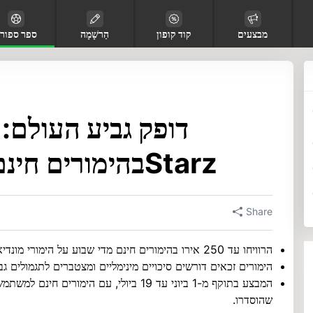
מבצעים
קוד קופון
הַרשָׁמָה
ספר ספור
בהימורים חינם בכל שבוע ב-888Starz
Share
הרוויחו עד 250 אירו בהימורים חינם מדי שבוע על הימורי מונדיאל 2026 ב-888Starz.
הימורים זכאים דורשים סיכויים מינימליים ומצטברים לתגמולים גב
המבצע בתוקף מ-1 ביוני עד 19 ביולי, עם הימ
שהוסדרו.