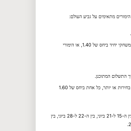
הימרו על משחקי מוקדמות בגביע העולם ביחס של 1.40 ומעלה (משחקי יחיד ביחס של 1.40, או הימורי
 התשלום המתוכנן.
השתמשו בהימור החינמי תוך 72 שעות על משחק מצטבר עם 3 בחירות או יותר, כל אחת ביחס של 1.60
שבועות המבצע נמשכים בין ה-1 ל-7 ביוני, בין ה-8 ל-14 ביוני, בין ה-15 ל-21 ביוני, בין ה-22 ל-28 ביוני, בין