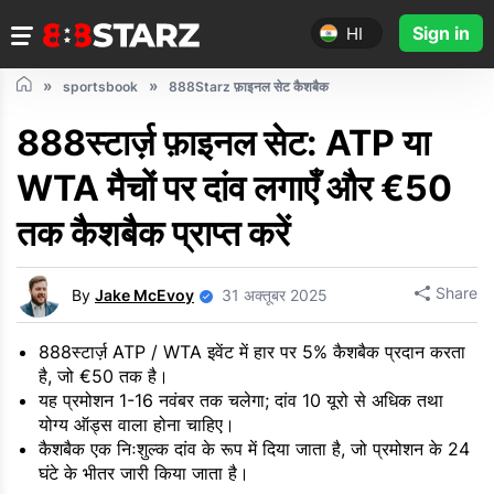
Sign in
HI
sportsbook
888Starz फ़ाइनल सेट कैशबैक
888स्टार्ज़ फ़ाइनल सेट: ATP या
WTA मैचों पर दांव लगाएँ और €50
तक कैशबैक प्राप्त करें
Share
By
Jake McEvoy
31 अक्तूबर 2025
888स्टार्ज़ ATP / WTA इवेंट में हार पर 5% कैशबैक प्रदान करता
है, जो €50 तक है।
यह प्रमोशन 1-16 नवंबर तक चलेगा; दांव 10 यूरो से अधिक तथा
योग्य ऑड्स वाला होना चाहिए।
कैशबैक एक निःशुल्क दांव के रूप में दिया जाता है, जो प्रमोशन के 24
घंटे के भीतर जारी किया जाता है।