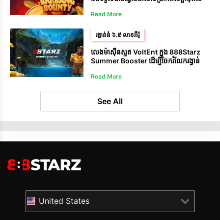
€2M
Read More
រង្វាន់ធំ ៦.៥ លានអឺរ៉ូ
លេងម៉ាស៊ីនស្លត VoltEnt ក្នុង 888Starz
Summer Booster ដើម្បីចែករំលែករង្វាន់
€6.5M
Read More
See All
United States