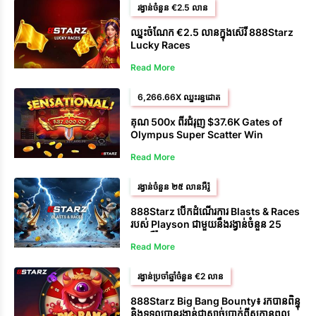
រង្វាន់ចំនួន €2.5 លាន
ឈ្នះចំណែក €2.5 លានក្នុងស៊េរី 888Starz
Lucky Races
Read More
6,266.66X ឈ្នះរន្ធដោត
គុណ 500x ពីរជំរុញ $37.6K Gates of
Olympus Super Scatter Win
Read More
រង្វាន់ចំនួន ២៥ លានអឺរ៉ូ
888Starz បើកដំណើរការ Blasts & Races
របស់ Playson ជាមួយនឹងរង្វាន់ចំនួន 25
លានអឺរ៉ូ
Read More
រង្វាន់ប្រចាំឆ្នាំចំនួន €2 លាន
888Starz Big Bang Bounty៖ រកបានពិន្ទុ
និងទទួលបានរង្វាន់ជាសាច់ប្រាក់ពីសក្តានុពល