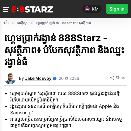
Sign in
KM
កាស៊ីណូ
ហ្គេមប្រាក់រង្វាន់ 888Starz មានសុវត្ថិភាព
ហ្គេមប្រាក់រង្វាន់ 888Starz -
សុវត្ថិភាព៖ បំបែកសុវត្ថិភាព និងឈ្នះ
រង្វាន់ធំ
Share
By
Jake McEvoy
26 ២ 2026
ហ្គេមប្រាក់រង្វាន់ 'សុវត្ថិភាព' របស់ 888Starz ផ្តល់ជូនរង្វាន់គួរឱ្យ
រំភើបដោយបើកទូដែកនិម្មិត។
រង្វាន់រួមមានឧបករណ៍អេឡិចត្រូនិចពីម៉ាកល្បីៗដូចជា Apple និង
Samsung ។
អាចចូលប្រើបានសម្រាប់អ្នកប្រើប្រាស់ដែលបានចុះឈ្មោះ និងសកម្ម
ជាមួយនឹងលក្ខខណ្ឌហ្គេមផ្សេងៗគ្នា។