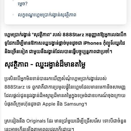
ម្តេច?
លក្ខខណ្ឌហ្គេមប្រាក់រង្វាន់សុវត្ថិភាព
ហ្គេមប្រាក់រង្វាន់ "សុវត្ថិភាព" របស់ 888Starz អនុញ្ញាតឱ្យអ្នកលេងបើក
ទូដែកដើម្បីមានឱកាសឈ្នះរង្វាន់ផ្តាច់មុខដូចជា iPhones កុំព្យូទ័រយួរដៃ
និងច្រើនទៀត ជាមួយនឹងរង្វាន់ដែលបានធ្វើបច្ចុប្បន្នភាពជាប្រចាំ។
សុវត្ថិភាព - ឈ្នះរង្វាន់ដ៏មានតម្លៃ
ប្រសិនបើអ្នកមិនទាន់បានរកឃើញសំណុំហ្គេមប្រាក់រង្វាន់របស់
888Starz ទេ ពួកវាគឺជាការប្រមូលផ្តុំនៃហ្គេមដែលមានមេកានិចសាមញ្ញ
ដែលផ្តល់ជូននូវរង្វាន់ដ៏អស្ចារ្យដ៏មានតម្លៃក្នុងទម្រង់ជាឧបករណ៍ចុងក្រោយ
បំផុតពីក្រុមហ៊ុនដូចជា Apple និង Samsung។
ស្រដៀងនឹង Originals ដែរ មានប្រាំមួយដើម្បីជ្រើសរើស ទោះបីជាចំនួន
នេះអាចកើនឡើងតាមពេលវេលាក៏ដោយ។