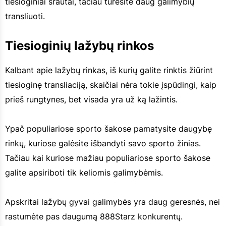
tiesioginiai srautai, tačiau turėsite daug galimybių
transliuoti.
Tiesioginių lažybų rinkos
Kalbant apie lažybų rinkas, iš kurių galite rinktis žiūrint
tiesioginę transliaciją, skaičiai nėra tokie įspūdingi, kaip
prieš rungtynes, bet visada yra už ką lažintis.
Ypač populiariose sporto šakose pamatysite daugybę
rinkų, kuriose galėsite išbandyti savo sporto žinias.
Tačiau kai kuriose mažiau populiariose sporto šakose
galite apsiriboti tik keliomis galimybėmis.
Apskritai lažybų gyvai galimybės yra daug geresnės, nei
rastumėte pas daugumą 888Starz konkurentų.