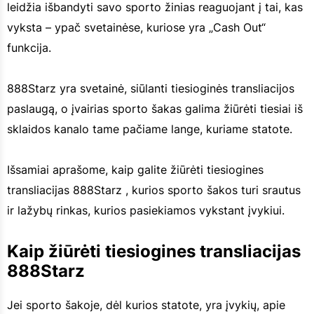
leidžia išbandyti savo sporto žinias reaguojant į tai, kas
vyksta – ypač svetainėse, kuriose yra „Cash Out“
funkcija.
888Starz yra svetainė, siūlanti tiesioginės transliacijos
paslaugą, o įvairias sporto šakas galima žiūrėti tiesiai iš
sklaidos kanalo tame pačiame lange, kuriame statote.
Išsamiai aprašome, kaip galite žiūrėti tiesiogines
transliacijas 888Starz , kurios sporto šakos turi srautus
ir lažybų rinkas, kurios pasiekiamos vykstant įvykiui.
Kaip žiūrėti tiesiogines transliacijas
888Starz
Jei sporto šakoje, dėl kurios statote, yra įvykių, apie