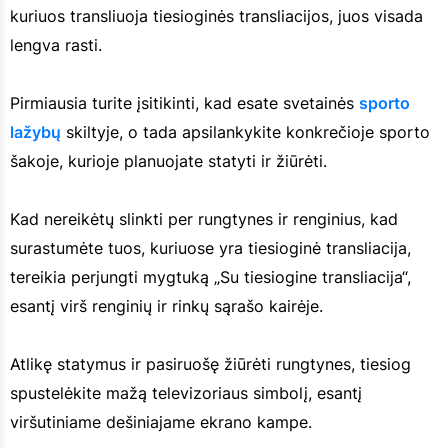
kuriuos transliuoja tiesioginės transliacijos, juos visada
lengva rasti.
Pirmiausia turite įsitikinti, kad esate svetainės
sporto
lažybų
skiltyje, o tada apsilankykite konkrečioje sporto
šakoje, kurioje planuojate statyti ir žiūrėti.
Kad nereikėtų slinkti per rungtynes ir renginius, kad
surastumėte tuos, kuriuose yra tiesioginė transliacija,
tereikia perjungti mygtuką „Su tiesiogine transliacija“,
esantį virš renginių ir rinkų sąrašo kairėje.
Atlikę statymus ir pasiruošę žiūrėti rungtynes, tiesiog
spustelėkite mažą televizoriaus simbolį, esantį
viršutiniame dešiniajame ekrano kampe.