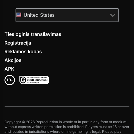
United States
Tiesioginis transliavimas
Registracija
Reklamos kodas
Akcijos
APK
Copyright © 2026 Reproduction in whole or in part in any form or medium
without express written permission is prohibited. Players must be 18 or over
and located in jurisdictions where online gambling is legal. Please play