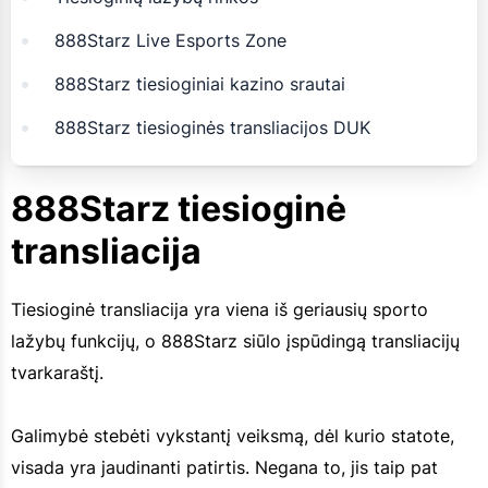
888Starz Live Esports Zone
888Starz tiesioginiai kazino srautai
888Starz tiesioginės transliacijos DUK
888Starz tiesioginė
transliacija
Tiesioginė transliacija yra viena iš geriausių sporto
lažybų funkcijų, o 888Starz siūlo įspūdingą transliacijų
tvarkaraštį.
Galimybė stebėti vykstantį veiksmą, dėl kurio statote,
visada yra jaudinanti patirtis. Negana to, jis taip pat