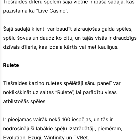
Tiešraides dīleru spēlēm šajā vietnē ir īpaša sadaļa, kas
pazīstama kā “Live Casino”.
Šajā sadaļā klienti var baudīt aizraujošas galda spēles,
spēļu šovus un daudz ko citu, un tajās visās ir draudzīgs
dzīvais dīleris, kas izdala kārtis vai met kauliņus.
Rulete
Tiešraides kazino ruletes spēlētāji sānu panelī var
noklikšķināt uz saites “Rulete”, lai parādītu visas
atbilstošās spēles.
Ir pieejamas vairāk nekā 160 iespējas, un tās ir
nodrošinājuši labākie spēļu izstrādātāji, piemēram,
Evolution, Ezugi, Winfinity un TVBet.