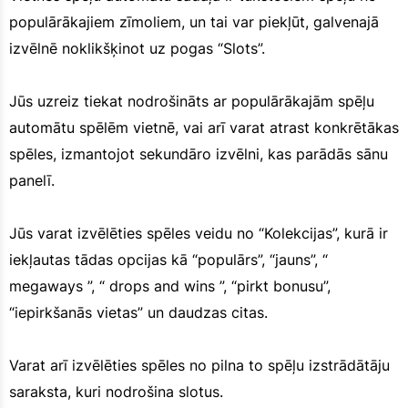
populārākajiem zīmoliem, un tai var piekļūt, galvenajā
izvēlnē noklikšķinot uz pogas “Slots”.
Jūs uzreiz tiekat nodrošināts ar populārākajām spēļu
automātu spēlēm vietnē, vai arī varat atrast konkrētākas
spēles, izmantojot sekundāro izvēlni, kas parādās sānu
panelī.
Jūs varat izvēlēties spēles veidu no “Kolekcijas”, kurā ir
iekļautas tādas opcijas kā “populārs”, “jauns”, “
megaways ”, “ drops and wins ”, “pirkt bonusu”,
“iepirkšanās vietas” un daudzas citas.
Varat arī izvēlēties spēles no pilna to spēļu izstrādātāju
saraksta, kuri nodrošina slotus.