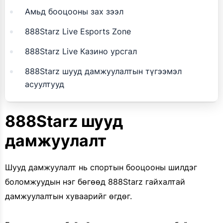
Амьд бооцооны зах зээл
888Starz Live Esports Zone
888Starz Live Казино урсгал
888Starz шууд дамжуулалтын түгээмэл
асуултууд
888Starz шууд
дамжуулалт
Шууд дамжуулалт нь спортын бооцооны шилдэг
боломжуудын нэг бөгөөд 888Starz гайхалтай
дамжуулалтын хуваарийг өгдөг.