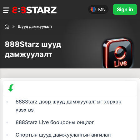
Sign in
MN
Шууд дамжуулалт
888Starz шууд
дамжуулалт
888Starz дээр шууд дамжуулалтыг хэрхэн
үзэх вэ
888Starz Live бооцооны онцлог
Спортын шууд дамжуулалтын ангилал