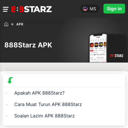
Sign in
MS
APK
888Starz APK
Apakah APK 888Starz?
Cara Muat Turun APK 888Starz
Soalan Lazim APK 888Starz