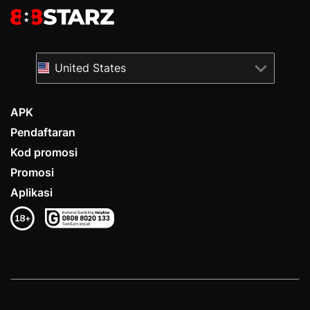
United States
APK
Pendaftaran
Kod promosi
Promosi
Aplikasi