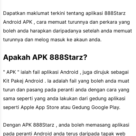
Dapatkan maklumat terkini tentang aplikasi 888Starz
Android APK , cara memuat turunnya dan perkara yang
boleh anda harapkan daripadanya setelah anda memuat
turunnya dan melog masuk ke akaun anda.
Apakah APK 888Starz?
" APK " ialah fail aplikasi Android , juga dirujuk sebagai
Kit Pakej Android . Ia adalah fail yang boleh anda muat
turun dan pasang pada peranti anda dengan cara yang
sama seperti yang anda lakukan dari gedung aplikasi
seperti Apple App Store atau Gedung Google Play.
Dengan APK 888Starz , anda boleh memasang aplikasi
pada peranti Android anda terus daripada tapak web