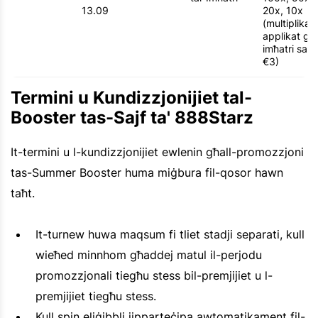
13.09
20x, 10x
(multiplikat
applikat għ
imħatri sa
€3)
Termini u Kundizzjonijiet tal-
Booster tas-Sajf ta' 888Starz
It-termini u l-kundizzjonijiet ewlenin għall-promozzjoni
tas-Summer Booster huma miġbura fil-qosor hawn
taħt.
It-turnew huwa maqsum fi tliet stadji separati, kull
wieħed minnhom għaddej matul il-perjodu
promozzjonali tiegħu stess bil-premjijiet u l-
premjijiet tiegħu stess.
Kull spin eliġibbli jipparteċipa awtomatikament fil-