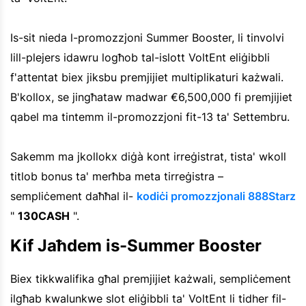
Is-sit nieda l-promozzjoni Summer Booster, li tinvolvi
lill-plejers idawru logħob tal-islott VoltEnt eliġibbli
f'attentat biex jiksbu premjijiet multiplikaturi każwali.
B'kollox, se jingħataw madwar €6,500,000 fi premjijiet
qabel ma tintemm il-promozzjoni fit-13 ta' Settembru.
Sakemm ma jkollokx diġà kont irreġistrat, tista' wkoll
titlob bonus ta' merħba meta tirreġistra –
sempliċement daħħal il-
kodiċi promozzjonali 888Starz
"
130CASH
".
Kif Jaħdem is-Summer Booster
Biex tikkwalifika għal premjijiet każwali, sempliċement
ilgħab kwalunkwe slot eliġibbli ta' VoltEnt li tidher fil-