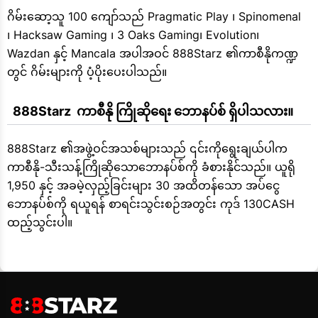
ဂိမ်းဆော့သူ 100 ကျော်သည် Pragmatic Play ၊ Spinomenal
၊ Hacksaw Gaming ၊ 3 Oaks Gaming၊ Evolution၊
Wazdan နှင့် Mancala အပါအဝင် 888Starz ၏ကာစီနိုကဏ္ဍ
တွင် ဂိမ်းများကို ပံ့ပိုးပေးပါသည်။
  888Starz  ကာစီနို ကြိုဆိုရေး ဘောနပ်စ် ရှိပါသလား။
888Starz ၏အဖွဲ့ဝင်အသစ်များသည် ၎င်းကိုရွေးချယ်ပါက
ကာစီနို-သီးသန့်ကြိုဆိုသောဘောနပ်စ်ကို ခံစားနိုင်သည်။ ယူရို
1,950 နှင့် အခမဲ့လှည့်ခြင်းများ 30 အထိတန်သော အပ်ငွေ
ဘောနပ်စ်ကို ရယူရန် စာရင်းသွင်းစဉ်အတွင်း ကုဒ် 130CASH
ထည့်သွင်းပါ။