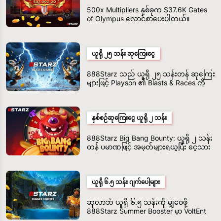
500x Multipliers နှစ်ခုက $37.6K Gates
of Olympus လောင်စာပေးပါတယ်။
ယူရို ၂၅ သန်း ဆုကြေးငွေ
888Starz သည် ယူရို ၂၅ သန်းတန် ဆုကြေး
များဖြင့် Playson ၏ Blasts & Races ကို
စတင်လိုက်သည်
နှစ်စဉ်ဆုကြေးငွေ ယူရို ၂ သန်း
888Starz Big Bang Bounty: ယူရို ၂ သန်း
တန် ပမာဏဖြင့် အမှတ်များရယူပြီး ငွေသား
ဆုလာဘ်များကို စတင်လိုက်ပါ။
ယူရို ၆.၅ သန်း ဂျက်ပေါ့များ
ဆုလာဘ် ယူရို ၆.၅ သန်းကို မျှဝေဖို့
888Starz Summer Booster မှာ VoltEnt
Slots တွေကို ကစားလိုက်ပါ