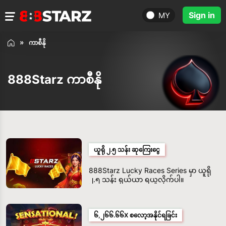
Sign in
MY
ကာစီနို
888Starz ကာစီနို
ယူရို ၂.၅ သန်း ဆုကြေးငွေ
888Starz Lucky Races Series မှာ ယူရို
၂.၅ သန်း ရှယ်ယာ ရယူလိုက်ပါ။
၆,၂၆၆.၆၆X စလော့အနိုင်ရခြင်း