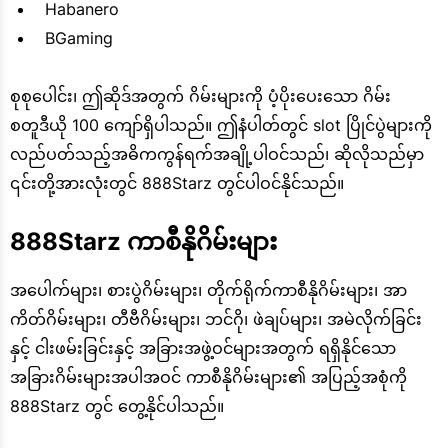
Habanero
BGaming
စုစုပေါင်း၊ ဤဆိုဒ်အတွက် ဂိမ်းများကို ပံ့ပိုးပေးသော ဂိမ်း
စတူဒီယို 100 ကျော်ရှိပါသည်။ ဤနံပါတ်တွင် slot ပြိုင်ပွဲများကို
လည်ပတ်သည့်အဓိကကွန်ရက်အချို့ပါဝင်သည်၊ ဆိုလိုသည်မှာ
၎င်းတို့အားလုံးတွင် 888Starz တွင်ပါဝင်နိုင်သည်။
888Starz ကာစီနိုဂိမ်းများ
အပေါက်များ၊ စားပွဲဂိမ်းများ၊ တိုက်ရိုက်ကာစီနိုဂိမ်းများ၊ အာ
ကိတ်ဂိမ်းများ၊ တီဗီဂိမ်းများ၊ ဘင်ဂို၊ ဖဲချပ်များ၊ အမဲလိုက်ခြင်း
နှင့် ငါးဖမ်းခြင်းနှင့် အခြားအဖွဲ့ဝင်များအတွက် ရရှိနိုင်သော
အခြားဂိမ်းများအပါအဝင် ကာစီနိုဂိမ်းများ၏ အပြည့်အစုံကို
888Starz တွင် တွေ့နိုင်ပါသည်။