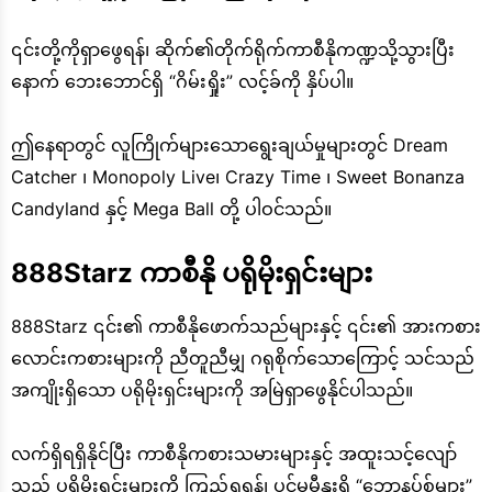
၎င်းတို့ကိုရှာဖွေရန်၊ ဆိုက်၏တိုက်ရိုက်ကာစီနိုကဏ္ဍသို့သွားပြီး
နောက် ဘေးဘောင်ရှိ “ဂိမ်းရှိုး” လင့်ခ်ကို နှိပ်ပါ။
ဤနေရာတွင် လူကြိုက်များသောရွေးချယ်မှုများတွင် Dream
Catcher ၊ Monopoly Live၊ Crazy Time ၊ Sweet Bonanza
Candyland နှင့် Mega Ball တို့ ပါဝင်သည်။
888Starz ကာစီနို ပရိုမိုးရှင်းများ
888Starz ၎င်း၏ ကာစီနိုဖောက်သည်များနှင့် ၎င်း၏ အားကစား
လောင်းကစားများကို ညီတူညီမျှ ဂရုစိုက်သောကြောင့် သင်သည်
အကျိုးရှိသော ပရိုမိုးရှင်းများကို အမြဲရှာဖွေနိုင်ပါသည်။
လက်ရှိရရှိနိုင်ပြီး ကာစီနိုကစားသမားများနှင့် အထူးသင့်လျော်
သည့် ပရိုမိုးရှင်းများကို ကြည့်ရှုရန်၊ ပင်မမီနူးရှိ “ဘောနပ်စ်များ”