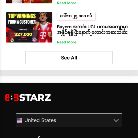
Read More
ဒေါ်လာ ၂၇,၀၀၀ ဝမ်
Bayern အသင်း UCL ပထမအကျော့မှာ
အနိုင်ရရှိပြီးနောက် လောင်းကစားသမား
ဒေါ်လာ ၂၇၀၀၀ ရရှိ
Read More
See All
United States