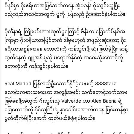
မိနစ်မှာ ဂိုးဧရိယာအပြင်ဘက်ကနေ အံ့မခန်း ဂိုးသွင်းယူပြီး
ဧည့်သည်အသင်းအတွက် ပွဲကို ပြန်လည် ဦးဆောင်ခဲ့ပါတယ်။
မိုလီနာရဲ့ ကြိုးပမ်းအားထုတ်မှုကြောင့် ဗီနီဟာ ခြောက်မိနစ်အ
ကြာမှာ ဂိုးဧရိယာအပြင်ဘက် ဒါမှမဟုတ် အနည်းဆုံးတော့ ဂိုး
ဧရိယာအစွန်းကနေ ဘောလုံးကို ကန်သွင်းဖို့ ဆုံးဖြတ်ခဲ့ပြီး ဆန့်
ထွက်နေတဲ့ ဂျူအန် မူဆို မရောက်နိုင်တဲ့ အဝေးဆုံးထောင့်ကို
ဘောလုံးကို ကန်သွင်းခဲ့ပါတယ်။
Real Madrid ပြန်လည်ဦးဆောင်နိုင်ခဲ့ပေမယ့် 888Starz
လောင်းကစားသမားဟာ အလွန်အမင်း သက်တောင့်သက်သာမ
ဖြစ်စေဖို့အတွက် ဂိုးသွင်းသူ Valverde ဟာ Alex Baena ရဲ့
ခြေထောက်ကို ဒိုင်လူကြီးရဲ့ နှာခေါင်းအောက်ကနေ ပြင်းထန်စွာ
ပွတ်တိုက်မိပြီးနောက် ထုတ်ပယ်ခံခဲ့ရပါတယ်။