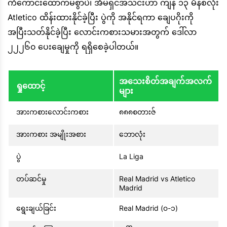
ကံကောင်းထောက်မစွာပဲ၊ အိမ်ရှင်အသင်းဟာ ကျန် ၁၃ မိနစ်လုံး
Atletico ထိန်းထားနိုင်ခဲ့ပြီး ပွဲကို အနိုင်ရကာ ချေပဂိုးကို
အပြီးသတ်နိုင်ခဲ့ပြီး လောင်းကစားသမားအတွက် ဒေါ်လာ
၂၂၂၆၀ ပေးချေမှုကို ရရှိစေခဲ့ပါတယ်။
အသေးစိတ်အချက်အလက်
ရှုထောင့်
များ
အားကစားလောင်းကစား
၈၈၈စတားဇ်
အားကစား အမျိုးအစား
ဘောလုံး
ပွဲ
La Liga
တပ်ဆင်မှု
Real Madrid vs Atletico
Madrid
ရွေးချယ်ခြင်း
Real Madrid (၀-၁)