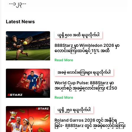
--၁၂၃--
Latest News
ယူရို ၅၀၀ အထိ ရယူလိုက်ပါ
888Starz မှာ Wimbledon 2026 မှာ
လောင်းကြေးထပ်ရင် 15% အထိ
Cashback ရယူလိုက်ပါ။
Read More
အခမဲ့ လောင်းကြေးများ ရယူလိုက်ပါ
World Cup Pulse: 888Starz မှာ
အပတ်စဉ် အခမဲ့လောင်းကြေး €250
အထိ ရယူလိုက်ပါ။
Read More
ယူရို ၂၅၀ ရယူလိုက်ပါ
Roland Garros 2026 တွင် အနိုင်ရ
ခြင်း- 888Starz တွင် အခမဲ့လောင်းကြေး
များတွင် ယူရို ၂၅၀ အထိ ရယူလိုက်ပါ။