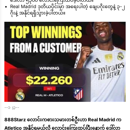
ဒေါ်လာ ၅၃၀၀ လောင်းကြေးထပ်ခဲ့ပါတယ်။
Real Madrid ဒုတိယပိုင်းမှာ အရေးပါတဲ့ ချေပဂိုးတွေနဲ့ ၃-၂
ဂိုးနဲ့ အနိုင်ရရှိသွားခဲ့ပါတယ်။
--၁၂၃--
888Starz လောင်းကစားသမားတစ်ဦးဟာ Real Madrid က
Atletico အနိုင်ရမယ်လို့ လောင်းကြေးထပ်ပြီးနောက် ဒေါ်လာ