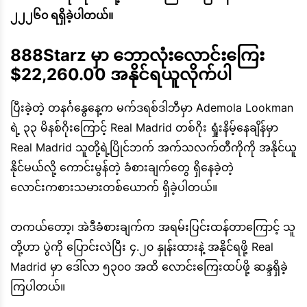
၂၂၂၆၀ ရရှိခဲ့ပါတယ်။
888Starz မှာ ဘောလုံးလောင်းကြေး
$22,260.00 အနိုင်ရယူလိုက်ပါ
ပြီးခဲ့တဲ့ တနင်္ဂနွေနေ့က မက်ဒရစ်ဒါဘီမှာ Ademola Lookman
ရဲ့ ၃၃ မိနစ်ဂိုးကြောင့် Real Madrid တစ်ဂိုး ရှုံးနိမ့်နေချိန်မှာ
Real Madrid သူတို့ရဲ့ပြိုင်ဘက် အက်သလက်တီကိုကို အနိုင်ယူ
နိုင်မယ်လို့ ကောင်းမွန်တဲ့ ခံစားချက်တွေ ရှိနေခဲ့တဲ့
လောင်းကစားသမားတစ်ယောက် ရှိခဲ့ပါတယ်။
တကယ်တော့၊ အဲဒီခံစားချက်က အရမ်းပြင်းထန်တာကြောင့် သူ
တို့ဟာ ပွဲကို ပြောင်းလဲပြီး ၄.၂၀ နှုန်းထားနဲ့ အနိုင်ရဖို့ Real
Madrid မှာ ဒေါ်လာ ၅၃၀၀ အထိ လောင်းကြေးထပ်ဖို့ ဆန္ဒရှိခဲ့
ကြပါတယ်။