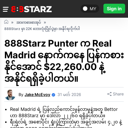
Sign in
MY
အားကစားစာအုပ်
888Starz မှာ 22K ဘောလုံးပြိုင်ပွဲမှာ အနိုင်ရလိုက်ပါ
888Starz Punter က Real
Madrid နောက်ကနေ ပြန်ကစား
နိုင်အောင် $22,260.00 နဲ့
အနိုင်ရရှိခဲ့ပါတယ်။
Share
By
Jake McEvoy
31 မတ် 2026
Real Madrid ရဲ့ ပြန်လည်ကောင်းမွန်လာမှုနဲ့အတူ Bettor
ဟာ 888Starz မှာ ဒေါ်လာ ၂၂၂၆၀ ရရှိခဲ့ပါတယ်။
ရီးရဲလ်ရဲ့ အစောပိုင်း ရှုံးပွဲကြားထဲမှာ အခွင့်အလမ်း ၄.၂၀ နဲ့