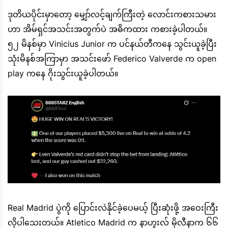
ဒုတိယပိုင်းမှာတော့ မျှော်လင့်ချက်ကြီးတဲ့ လောင်းကစားသမား
ဟာ အိမ်ရှင်အသင်းအတွက်ပဲ အဓိကထား ကစားခဲ့ပါတယ်။
၅၂ မိနစ်မှာ Vinicius Junior က ပင်နယ်တီကနေ သွင်းယူခဲ့ပြီး
သုံးမိနစ်အကြာမှာ အသင်းဖော် Federico Valverde က open
play ကနေ ဂိုးသွင်းယူခဲ့ပါတယ်။
Real Madrid ပွဲကို ပြောင်းလဲနိုင်ခဲ့ပေမယ့် ပြီးဆုံးဖို့ အဝေးကြီး
လိုပါသေးတယ်။ Atletico Madrid က နာဟူးလ် မိုလီနာက ၆၆