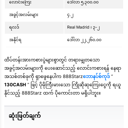
လောင်းကြေး
ဒေါ်လာ ၅,၃၀၀.၀၀
အခွင့်အလမ်းများ
၄.၂
ရလဒ်
Real Madrid ၊ ၃-၂
အနိုင်ရ
ဒေါ်လာ ၂၂,၂၆၀.၀၀
ထိပ်တန်းအားကစားပွဲများစွာတွင် တရားမျှတသော
အခွင့်အလမ်းများကို ပေးဆောင်သည့် လောင်းကစားရန် နေရာ
အသစ်တစ်ခုကို ရှာဖွေနေပါက 888Starz
ဘောနပ်စ်ကုဒ်
“
130CASH
” ဖြင့် ပိုမိုကြီးမားသော ကြိုဆိုဆုကြေးငွေကို ရယူ
နိုင်သည့် 888Starz ထက် ပိုကောင်းတာ မရှိပါဘူး။
ဆုံးဖြတ်ချက်