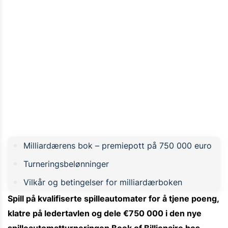
Milliardærens bok – premiepott på 750 000 euro
Turneringsbelønninger
Vilkår og betingelser for milliardærboken
Spill på kvalifiserte spilleautomater for å tjene poeng,
klatre på ledertavlen og dele €750 000 i den nye
spilleautomatturneringen Book of Billionaire hos