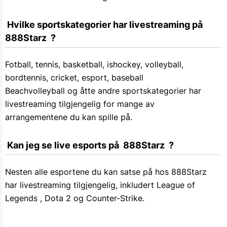
 Hvilke sportskategorier har livestreaming på  
888Starz  ?
Fotball, tennis, basketball, ishockey, volleyball,
bordtennis, cricket, esport, baseball
Beachvolleyball og åtte andre sportskategorier har
livestreaming tilgjengelig for mange av
arrangementene du kan spille på.
 Kan jeg se live esports på  888Starz  ?
Nesten alle esportene du kan satse på hos 888Starz
har livestreaming tilgjengelig, inkludert League of
Legends , Dota 2 og Counter-Strike.