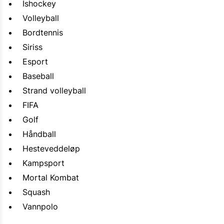
Ishockey
Volleyball
Bordtennis
Siriss
Esport
Baseball
Strand volleyball
FIFA
Golf
Håndball
Hesteveddeløp
Kampsport
Mortal Kombat
Squash
Vannpolo