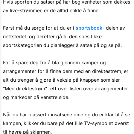
Hvis sporten du satser på har begivenheter som dekkes
av live-strømmer, er de alltid enkle å finne.
Først må du sørge for at du er i
sportsbook-
delen av
nettstedet, og deretter gå til den spesifikke
sportskategorien du planlegger å satse på og se på.
For å spare deg fra å bla gjennom kamper og
arrangementer for å finne dem med en direktestrøm, er
alt du trenger å gjøre å veksle på knappen som sier
"Med direktestrøm" rett over listen over arrangementer
og markeder på venstre side.
Når du har plassert innsatsene dine og du er klar til å se
kampen, klikker du bare på det lille TV-symbolet øverst
til høyre på skjermen.