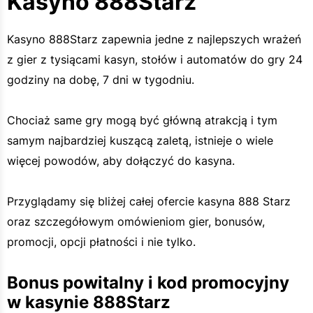
Kasyno 888Starz
Kasyno 888Starz zapewnia jedne z najlepszych wrażeń
z gier z tysiącami kasyn, stołów i automatów do gry 24
godziny na dobę, 7 dni w tygodniu.
Chociaż same gry mogą być główną atrakcją i tym
samym najbardziej kuszącą zaletą, istnieje o wiele
więcej powodów, aby dołączyć do kasyna.
Przyglądamy się bliżej całej ofercie kasyna 888 Starz
oraz szczegółowym omówieniom gier, bonusów,
promocji, opcji płatności i nie tylko.
Bonus powitalny i kod promocyjny
w kasynie 888Starz