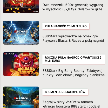
Dwa mnożniki 500x generują wygraną
w wysokości 37,6 tys. dolarów w grze
Gates of Olympus Super Scatter
PULA NAGRÓD 25 MLN EURO
888Starz wprowadza na rynek grę
Playson's Blasts & Races z pulą nagród
w wysokości 25 milionów euro
ROCZNA PULA NAGRÓD O WARTOŚCI 2
MLN EURO
888Starz Big Bang Bounty: Zdobywaj
punkty i odblokowuj nagrody pieniężne
z puli o wartości 2 mln euro
6,5 MLN EURO JACKPOTÓW
Zagraj w sloty VoltEnt w ramach
letniego boostera 888Starz i podziel