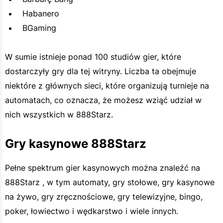
Habanero
BGaming
W sumie istnieje ponad 100 studiów gier, które
dostarczyły gry dla tej witryny. Liczba ta obejmuje
niektóre z głównych sieci, które organizują turnieje na
automatach, co oznacza, że możesz wziąć udział w
nich wszystkich w 888Starz.
Gry kasynowe 888Starz
Pełne spektrum gier kasynowych można znaleźć na
888Starz , w tym automaty, gry stołowe, gry kasynowe
na żywo, gry zręcznościowe, gry telewizyjne, bingo,
poker, łowiectwo i wędkarstwo i wiele innych.