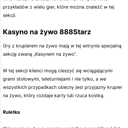
przykładów z wielu gier, które można znaleźć w tej
sekcji.
Kasyno na żywo 888Starz
Gry z krupierem na żywo mają w tej witrynie specjalną
sekcję zwaną „Kasynem na żywo”.
W tej sekcji klienci mogą cieszyć się wciągającymi
grami stołowymi, teleturniejami i nie tylko, a we
wszystkich przypadkach obecny jest przyjazny krupier
na żywo, który rozdaje karty lub rzuca kostką.
Ruletka