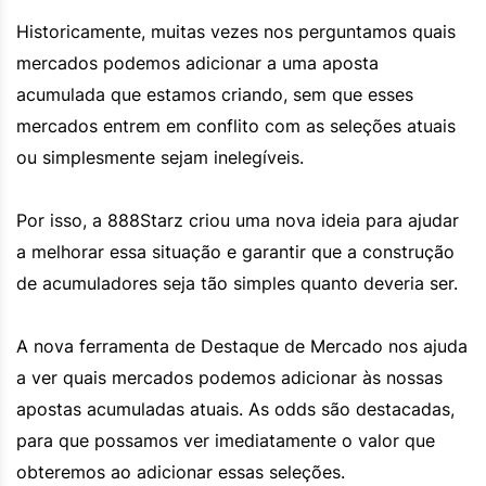
Historicamente, muitas vezes nos perguntamos quais
mercados podemos adicionar a uma aposta
acumulada que estamos criando, sem que esses
mercados entrem em conflito com as seleções atuais
ou simplesmente sejam inelegíveis.
Por isso, a 888Starz criou uma nova ideia para ajudar
a melhorar essa situação e garantir que a construção
de acumuladores seja tão simples quanto deveria ser.
A nova ferramenta de Destaque de Mercado nos ajuda
a ver quais mercados podemos adicionar às nossas
apostas acumuladas atuais. As odds são destacadas,
para que possamos ver imediatamente o valor que
obteremos ao adicionar essas seleções.