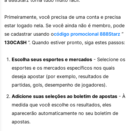
a 888Starz torna tudo muito fácil.
Primeiramente, você precisa de uma conta e precisa
estar logado nela. Se você ainda não é membro, pode
se cadastrar usando o
código promocional 888Starz
“
130CASH
”. Quando estiver pronto, siga estes passos:
Escolha seus esportes e mercados
- Selecione os
esportes e os mercados específicos nos quais
deseja apostar (por exemplo, resultados de
partidas, gols, desempenho de jogadores).
Adicione suas seleções ao boletim de apostas
- À
medida que você escolhe os resultados, eles
aparecerão automaticamente no seu boletim de
apostas.