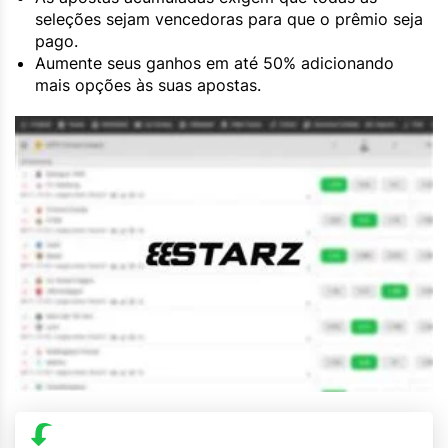
seleções sejam vencedoras para que o prêmio seja
pago.
Aumente seus ganhos em até 50% adicionando
mais opções às suas apostas.