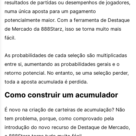
resultados de partidas ou desempenhos de jogadores,
numa única aposta para um pagamento
potencialmente maior. Com a ferramenta de Destaque
de Mercado da 888Starz, isso se torna muito mais
fácil.
As probabilidades de cada seleção são multiplicadas
entre si, aumentando as probabilidades gerais e o
retorno potencial. No entanto, se uma seleção perder,
toda a aposta acumulada é perdida.
Como construir um acumulador
É novo na criação de carteiras de acumulação? Não
tem problema, porque, como comprovado pela
introdução do novo recurso de Destaque de Mercado,