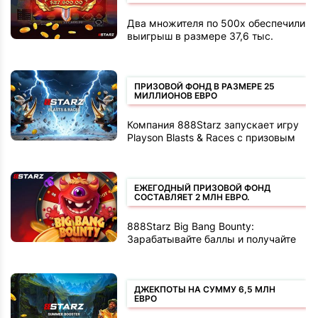
Два множителя по 500x обеспечили
выигрыш в размере 37,6 тыс.
долларов США в розыгрыше призов
Gates of Olympus Super Scatter.
ПРИЗОВОЙ ФОНД В РАЗМЕРЕ 25
МИЛЛИОНОВ ЕВРО
Компания 888Starz запускает игру
Playson Blasts & Races с призовым
фондом в 25 миллионов евро.
ЕЖЕГОДНЫЙ ПРИЗОВОЙ ФОНД
СОСТАВЛЯЕТ 2 МЛН ЕВРО.
888Starz Big Bang Bounty:
Зарабатывайте баллы и получайте
денежные вознаграждения из
призового фонда в 2 миллиона
евро.
ДЖЕКПОТЫ НА СУММУ 6,5 МЛН
ЕВРО