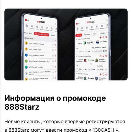
Информация о промокоде
888Starz
Новые клиенты, которые впервые регистрируются
в 888Starz могут ввести промокод « 130CASH »,