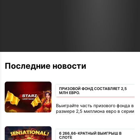
Последние новости
ПРИЗОВОЙ ФОНД СОСТАВЛЯЕТ 2,5
МЛН ЕВРО.
Выиграйте часть призового фонда в
размере 2,5 миллиона евро в серии
счастливых гонок 888Starz.
6 266,66-КРАТНЫЙ ВЫИГРЫШ В
СЛОТЕ