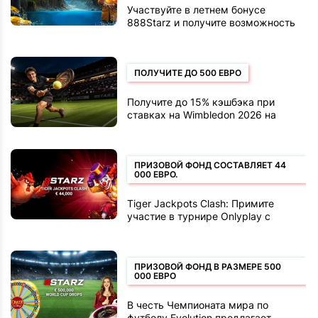
Участвуйте в летнем бонусе
888Starz и получите возможность
выиграть 6,5 млн евро в виде
призов в слотах VoltEnt.
ПОЛУЧИТЕ ДО 500 ЕВРО
Получите до 15% кэшбэка при
ставках на Wimbledon 2026 на
888Starz.
ПРИЗОВОЙ ФОНД СОСТАВЛЯЕТ 44
000 ЕВРО.
Tiger Jackpots Clash: Примите
участие в турнире Onlyplay с
призовым фондом €44 000 на
888Starz.
ПРИЗОВОЙ ФОНД В РАЗМЕРЕ 500
000 ЕВРО
В честь Чемпионата мира по
футболу Evolution предлагает