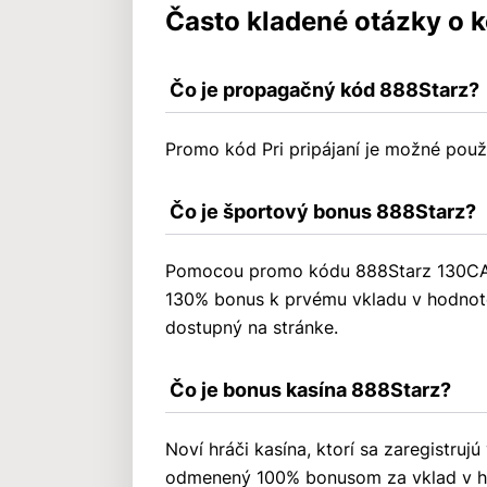
Často kladené otázky o 
 Čo je propagačný kód 888Starz?
Promo kód Pri pripájaní je možné použ
 Čo je športový bonus 888Starz?
Pomocou promo kódu 888Starz 130CASH
130% bonus k prvému vkladu v hodnote
dostupný na stránke.
 Čo je bonus kasína 888Starz?
Noví hráči kasína, ktorí sa zaregist
odmenený 100% bonusom za vklad v ho