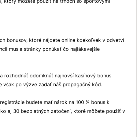
, ktorý môžete použiť na trhoch so športovými
ích bonusov, ktoré nájdete online kdekoľvek v odvetví
ncii musia stránky ponúkať čo najlákavejšie
a rozhodnúť odomknúť najnovší kasínový bonus
te však po výzve zadať náš propagačný kód.
egistrácie budete mať nárok na 100 % bonus k
ko aj 30 bezplatných zatočení, ktoré môžete použiť v