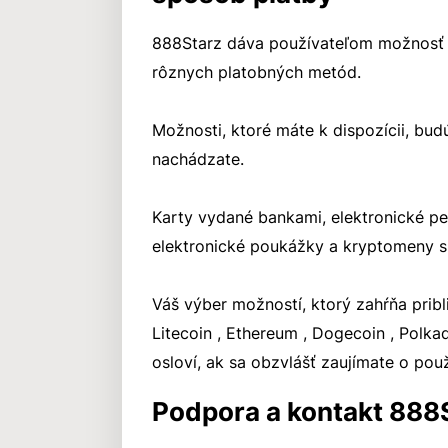
888Starz dáva používateľom možnosť 
rôznych platobných metód.
Možnosti, ktoré máte k dispozícii, bu
nachádzate.
Karty vydané bankami, elektronické pe
elektronické poukážky a kryptomeny s
Váš výber možností, ktorý zahŕňa pribl
Litecoin , Ethereum , Dogecoin , Polkad
osloví, ak sa obzvlášť zaujímate o pou
Podpora a kontakt 888