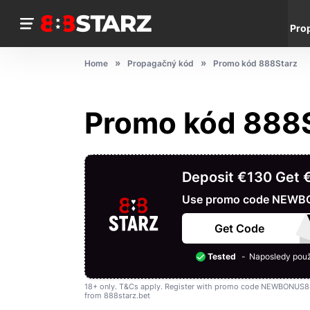
Pro
Home
Propagačný kód
Promo kód 888Starz
Promo kód 888
Deposit €130 Get 
Use promo code NEW
XXX
Get Code
Tested
Naposledy použ
18+ only.
T&Cs
apply. Register with promo code NEWBONUS888
from 888starz.bet