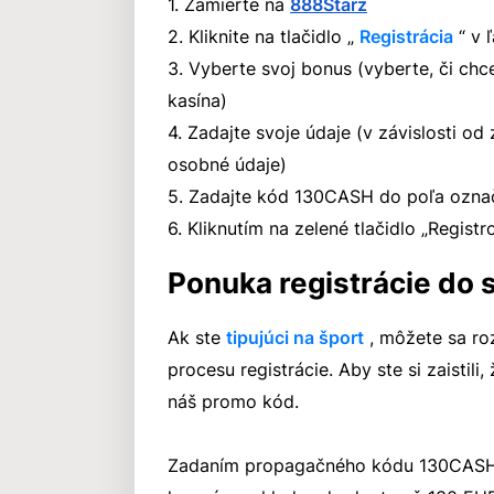
1. Zamierte na
888Starz
2. Kliknite na tlačidlo „
Registrácia
“ v 
3. Vyberte svoj bonus (vyberte, či chc
kasína)
4. Zadajte svoje údaje (v závislosti o
osobné údaje)
5. Zadajte kód
130CASH do poľa označ
6. Kliknutím na zelené tlačidlo „Regist
Ponuka registrácie do 
Ak ste
tipujúci na šport
, môžete sa ro
procesu registrácie. Aby ste si zaistili
náš promo kód.
Zadaním propagačného kódu
130CASH 