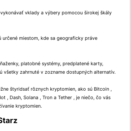
vykonávať vklady a výbery pomocou širokej škály
dú určené miestom, kde sa geograficky práve
ňaženky, platobné systémy, predplatené karty,
ú všetky zahrnuté v zozname dostupných alternatív.
ižne štyridsať rôznych kryptomien, ako sú Bitcoin ,
ot , Dash, Solana , Tron a Tether , je niečo, čo vás
žívanie kryptomien.
Starz