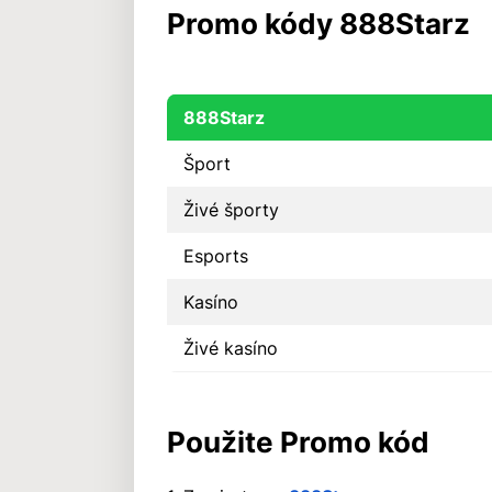
Promo kódy 888Starz
888Starz
Šport
Živé športy
Esports
Kasíno
Živé kasíno
Použite Promo kód