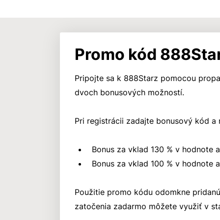
Promo kód 888Sta
Pripojte sa k 888Starz pomocou pro
dvoch bonusových možností.
Pri registrácii zadajte bonusový kód a 
Bonus za vklad 130 % v hodnote a
Bonus za vklad 100 % v hodnote a
Použitie promo kódu odomkne pridanú
zatočenia zadarmo môžete využiť v stá