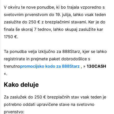
V okviru te nove ponudbe, ki bo trajala vzporedno s
svetovnim prvenstvom do 19. julija, lahko vsak teden
zaslužite do 250 € z brezplačnimi stavami. Ker je do
finala še skoraj 7 tednov, lahko skupaj zaslužite kar
1750 €.
Ta ponudba velja izključno za 888Starz, kjer se lahko
registrirate in prejmete paket dobrodošlice s
trenutno
promocijsko kodo za 888Starz
, »
130CASH
«.
Kako deluje
Za zaslužek do 250 € brezplačnih stav vsak teden je
potrebno oddati upravičene stave na svetovno
prvenstvo: