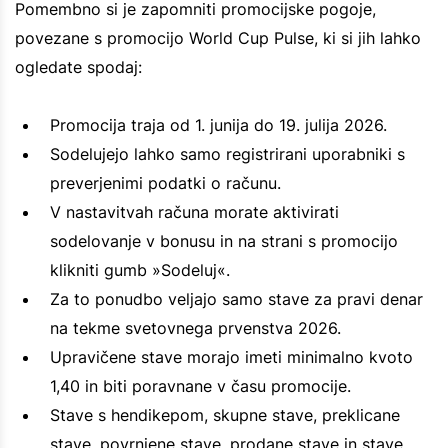
Pomembno si je zapomniti promocijske pogoje,
povezane s promocijo World Cup Pulse, ki si jih lahko
ogledate spodaj:
Promocija traja od 1. junija do 19. julija 2026.
Sodelujejo lahko samo registrirani uporabniki s
preverjenimi podatki o računu.
V nastavitvah računa morate aktivirati
sodelovanje v bonusu in na strani s promocijo
klikniti gumb »Sodeluj«.
Za to ponudbo veljajo samo stave za pravi denar
na tekme svetovnega prvenstva 2026.
Upravičene stave morajo imeti minimalno kvoto
1,40 in biti poravnane v času promocije.
Stave s hendikepom, skupne stave, preklicane
stave, povrnjene stave, prodane stave in stave,