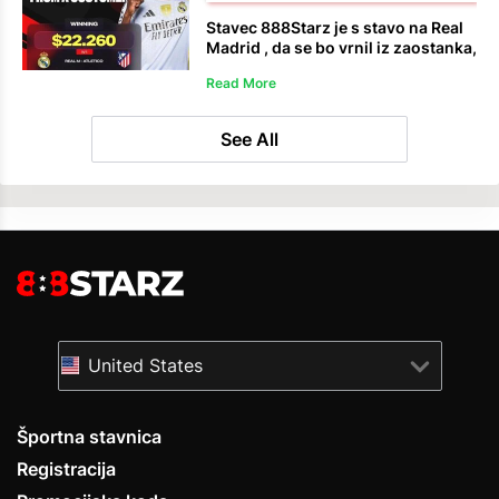
Stavec 888Starz je s stavo na Real
Madrid , da se bo vrnil iz zaostanka,
osvojil 22.260,00 $.
Read More
See All
United States
Športna stavnica
Registracija