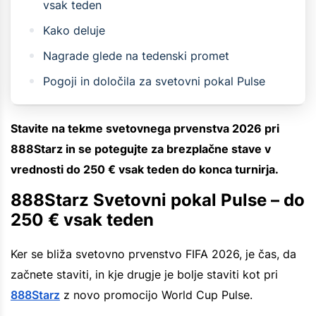
vsak teden
Kako deluje
Nagrade glede na tedenski promet
Pogoji in določila za svetovni pokal Pulse
Stavite na tekme svetovnega prvenstva 2026 pri
888Starz in se potegujte za brezplačne stave v
vrednosti do 250 € vsak teden do konca turnirja.
888Starz Svetovni pokal Pulse – do
250 € vsak teden
Ker se bliža svetovno prvenstvo FIFA 2026, je čas, da
začnete staviti, in kje drugje je bolje staviti kot pri
888Starz
z novo promocijo World Cup Pulse.