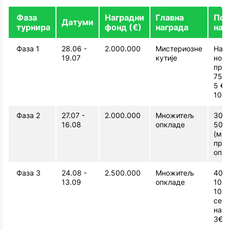
Фаза
Наградни
Главна
Пот
Датуми
турнира
фонд (€)
награда
наг
Фаза 1
28.06 -
2.000.000
Мистериозне
Нас
19.07
кутије
новч
прил
75 €
5 € 
10.0
Фаза 2
27.07 -
2.000.000
Множитељ
300x
16.08
опкладе
50x 
(мн
прим
опкл
Фаза 3
24.08 -
2.500.000
Множитељ
400x
13.09
опкладе
100x
10x
се п
на о
3€)