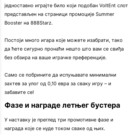
једноставно играјте било који подобан VoltEnt слот
представљен на страници промоције Summer
Booster на 888Starz.
Постоји много игара које можете изабрати, тако
да ћете сигурно пронаћи нешто што вам се свиђа
без обзира на ваше играчке преференције.
Само се побрините да испуњавате минимални
захтев за улог од 0,10 евра за сваку игру – и
забавите се!
Фазе и награде летњег бустера
У наставку је преглед три промотивне фазе и
награда које се нуде током сваке од њих.