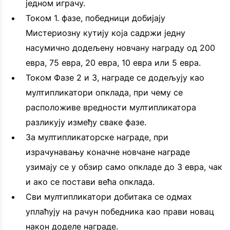
једном играчу.
Током 1. фазе, победници добијају
Мистериозну кутију која садржи једну
насумично додељену новчану награду од 200
евра, 75 евра, 20 евра, 10 евра или 5 евра.
Током Фазе 2 и 3, награде се додељују као
мултипликатори опклада, при чему се
расположиве вредности мултипликатора
разликују између сваке фазе.
За мултипликаторске награде, при
израчунавању коначне новчане награде
узимају се у обзир само опкладе до 3 евра, чак
и ако се постави већа опклада.
Сви мултипликатори добитака се одмах
уплаћују на рачун победника као прави новац
након доделе награде.