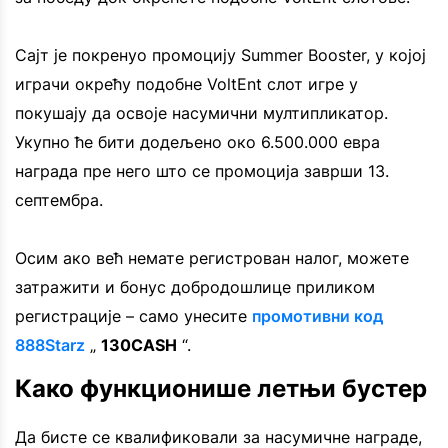
Сајт је покренуо промоцију Summer Booster, у којој
играчи окрећу подобне VoltEnt слот игре у
покушају да освоје насумични мултипликатор.
Укупно ће бити додељено око 6.500.000 евра
награда пре него што се промоција заврши 13.
септембра.
Осим ако већ немате регистрован налог, можете
затражити и бонус добродошлице приликом
регистрације – само унесите
промотивни код
888Starz
„
130CASH
“.
Како функционише летњи бустер
Да бисте се квалификовали за насумичне награде,