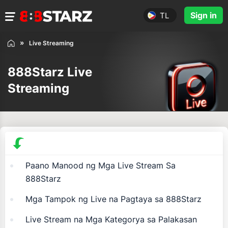
Sign in
TL
Live Streaming
888Starz Live
Streaming
Paano Manood ng Mga Live Stream Sa
888Starz
Mga Tampok ng Live na Pagtaya sa 888Starz
Live Stream na Mga Kategorya sa Palakasan