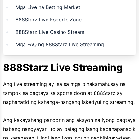
Mga Live na Betting Market
888Starz Live Esports Zone
888Starz Live Casino Stream
Mga FAQ ng 888Starz Live Streaming
888Starz Live Streaming
Ang live streaming ay isa sa mga pinakamahusay na
tampok sa pagtaya sa sports doon at 888Starz ay
naghahatid ng kahanga-hangang iskedyul ng streaming.
Ang kakayahang panoorin ang aksyon na iyong pagtaya
habang nangyayari ito ay palaging isang kapanapanabik
na karanasan. Hindi lang iyon, ngunit nagbibigay-daan