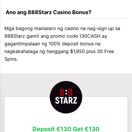
 Ano ang 888Starz Casino Bonus?
Mga bagong manlalaro ng casino na nag-sign up sa
888Starz gamit ang promo code 130CASH ay
gagantimpalaan ng 100% deposit bonus na
nagkakahalaga ng hanggang $1,950 plus 30 Free
Spins.
Deposit €130 Get €130