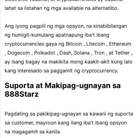
lahat sa listahan ng mga available na alternatibo.
Ang iyong pagpili ng mga opsyon, na kinabibilangan
ng humigit-kumulang apatnapung iba't ibang
cryptocurrencies gaya ng Bitcoin , Litecoin , Ethereum
, Dogecoin , Polkadot , Dash, Solana , Tron , at Tether ,
ay isang bagay na makikita mong kaakit-akit kung lalo
kang interesado sa paggamit ng cryptocurrency.
Suporta at Makipag-ugnayan sa
888Starz
Pagdating sa pakikipag-ugnayan sa kawani ng suporta
sa customer, mayroon kang ilang iba't ibang opsyon
na magagamit sa kanila.