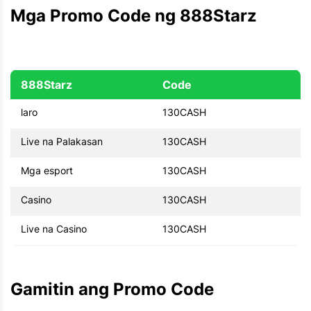
Mga Promo Code ng 888Starz
888Starz
Code
laro
130CASH
Live na Palakasan
130CASH
Mga esport
130CASH
Casino
130CASH
Live na Casino
130CASH
Gamitin ang Promo Code