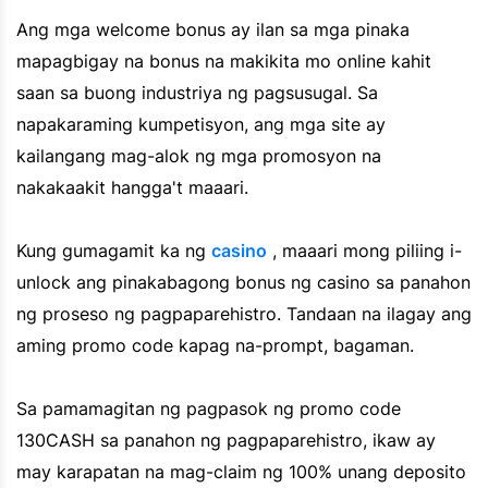
Ang mga welcome bonus ay ilan sa mga pinaka
mapagbigay na bonus na makikita mo online kahit
saan sa buong industriya ng pagsusugal. Sa
napakaraming kumpetisyon, ang mga site ay
kailangang mag-alok ng mga promosyon na
nakakaakit hangga't maaari.
Kung gumagamit ka ng
casino
, maaari mong piliing i-
unlock ang pinakabagong bonus ng casino sa panahon
ng proseso ng pagpaparehistro. Tandaan na ilagay ang
aming promo code kapag na-prompt, bagaman.
Sa pamamagitan ng pagpasok ng promo code
130CASH sa panahon ng pagpaparehistro, ikaw ay
may karapatan na mag-claim ng 100% unang deposito