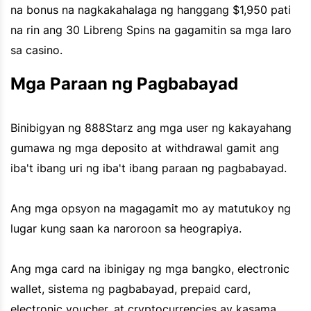
na bonus na nagkakahalaga ng hanggang $1,950 pati
na rin ang 30 Libreng Spins na gagamitin sa mga laro
sa casino.
Mga Paraan ng Pagbabayad
Binibigyan ng 888Starz ang mga user ng kakayahang
gumawa ng mga deposito at withdrawal gamit ang
iba't ibang uri ng iba't ibang paraan ng pagbabayad.
Ang mga opsyon na magagamit mo ay matutukoy ng
lugar kung saan ka naroroon sa heograpiya.
Ang mga card na ibinigay ng mga bangko, electronic
wallet, sistema ng pagbabayad, prepaid card,
electronic voucher, at cryptocurrencies ay kasama