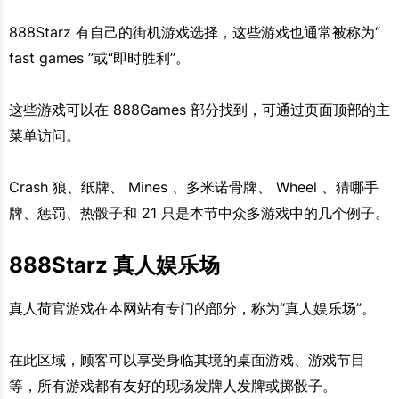
888Starz 有自己的街机游戏选择，这些游戏也通常被称为“
fast games ”或“即时胜利”。
这些游戏可以在 888Games 部分找到，可通过页面顶部的主
菜单访问。
Crash 狼、纸牌、 Mines 、多米诺骨牌、 Wheel 、猜哪手
牌、惩罚、热骰子和 21 只是本节中众多游戏中的几个例子。
888Starz 真人娱乐场
真人荷官游戏在本网站有专门的部分，称为“真人娱乐场”。
在此区域，顾客可以享受身临其境的桌面游戏、游戏节目
等，所有游戏都有友好的现场发牌人发牌或掷骰子。