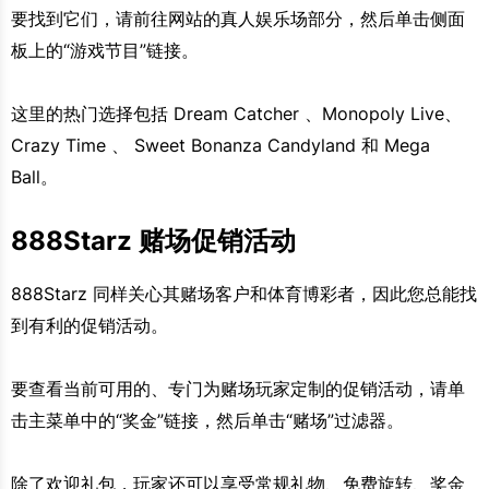
要找到它们，请前往网站的真人娱乐场部分，然后单击侧面
板上的“游戏节目”链接。
这里的热门选择包括 Dream Catcher 、Monopoly Live、
Crazy Time 、 Sweet Bonanza Candyland 和 Mega
Ball。
888Starz 赌场促销活动
888Starz 同样关心其赌场客户和体育博彩者，因此您总能找
到有利的促销活动。
要查看当前可用的、专门为赌场玩家定制的促销活动，请单
击主菜单中的“奖金”链接，然后单击“赌场”过滤器。
除了欢迎礼包，玩家还可以享受常规礼物、免费旋转、奖金