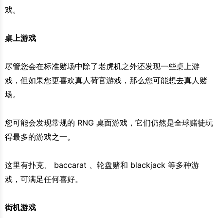
戏。
桌上游戏
尽管您会在标准赌场中除了老虎机之外还发现一些桌上游
戏，但如果您更喜欢真人荷官游戏，那么您可能想去真人赌
场。
您可能会发现常规的 RNG 桌面游戏，它们仍然是全球赌徒玩
得最多的游戏之一。
这里有扑克、 baccarat 、轮盘赌和 blackjack 等多种游
戏，可满足任何喜好。
街机游戏