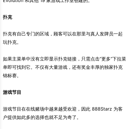
Evolution 和其他 19 家游戏工作室创建的。
扑克
扑克有自己专门的区域，顾客可以在那里与真人发牌员一起
玩扑克。
如果主菜单中没有立即显示扑克链接，只需点击“更多”下拉菜
单即可找到它。不仅有大量游戏，还有奖金丰厚的独家扑克
锦标赛。
游戏节目
游戏节目在在线赌场中越来越受欢迎，因此 888Starz 为客
户提供如此多的选择也就不足为奇了。