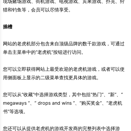
现场赌场游戏、街机游戏、电视游戏、宾果游戏、扑克、狩
猎和钓鱼等，会员可以尽情享受。
插槽
网站的老虎机部分包含来自顶级品牌的数千款游戏，可通过
单击主菜单中的“老虎机”按钮进行访问。
您可以立即获得网站上最受欢迎的老虎机游戏，或者可以使
用侧面板上显示的二级菜单查找更具体的游戏。
您可以从“收藏”中选择游戏类型，其中包括“热门”、“新”、“
megaways ”、“ drops and wins ”、“购买奖金”、“老虎机
书”等选项。
您还可以从提供老虎机的游戏开发商的完整列表中选择游