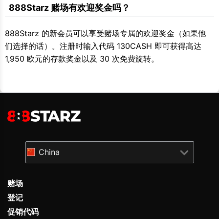
  888Starz 赌场有欢迎奖金吗？
888Starz 的新会员可以享受赌场专属的欢迎奖金（如果他
们选择的话）。注册时输入代码 130CASH 即可获得高达
1,950 欧元的存款奖金以及 30 次免费旋转。
China
赌场
登记
促销代码