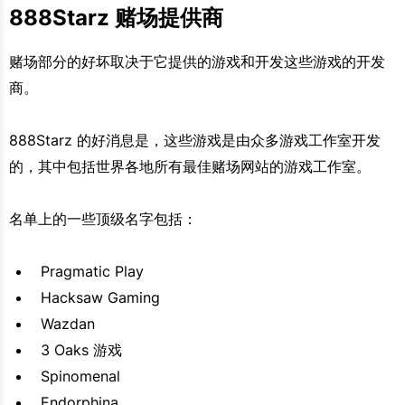
888Starz 赌场提供商
赌场部分的好坏取决于它提供的游戏和开发这些游戏的开发
商。
888Starz 的好消息是，这些游戏是由众多游戏工作室开发
的，其中包括世界各地所有最佳赌场网站的游戏工作室。
名单上的一些顶级名字包括：
Pragmatic Play
Hacksaw Gaming
Wazdan
3 Oaks 游戏
Spinomenal
Endorphina