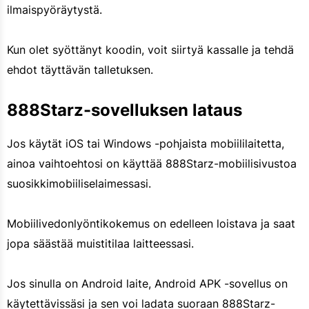
ilmaispyöräytystä.
Kun olet syöttänyt koodin, voit siirtyä kassalle ja tehdä
ehdot täyttävän talletuksen.
888Starz-sovelluksen lataus
Jos käytät iOS tai Windows -pohjaista mobiililaitetta,
ainoa vaihtoehtosi on käyttää 888Starz-mobiilisivustoa
suosikkimobiiliselaimessasi.
Mobiilivedonlyöntikokemus on edelleen loistava ja saat
jopa säästää muistitilaa laitteessasi.
Jos sinulla on Android laite, Android APK -sovellus on
käytettävissäsi ja sen voi ladata suoraan 888Starz-