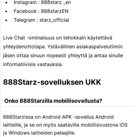
Instagram : 888starz _en
Facebook : 888starzEN
Telegram : starz_official
Live Chat -ominaisuus on tehokkain käytettävä
yhteydenottotapa. Ystävällinen asiakaspalvelutiimin
jäsen ottaa sinuun nopeasti yhteyttä ja antaa sinulle
informatiivisia vastauksia.
888Starz-sovelluksen UKK
 Onko 888Starzilla mobiilisovellusta?
888Starzissa on Android APK -sovellus Android
laitteille, ja se on myös saatavilla mobiilisivustona iOS
ja Windows laitteiden pelaajille.