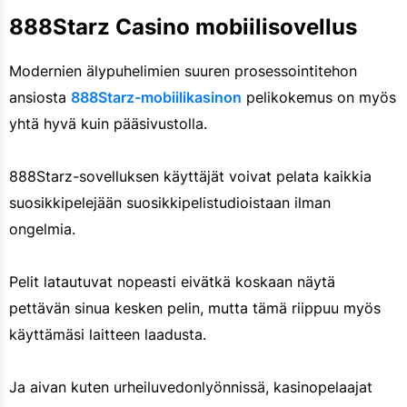
888Starz Casino mobiilisovellus
Modernien älypuhelimien suuren prosessointitehon
ansiosta
888Starz-mobiilikasinon
pelikokemus on myös
yhtä hyvä kuin pääsivustolla.
888Starz-sovelluksen käyttäjät voivat pelata kaikkia
suosikkipelejään suosikkipelistudioistaan ilman
ongelmia.
Pelit latautuvat nopeasti eivätkä koskaan näytä
pettävän sinua kesken pelin, mutta tämä riippuu myös
käyttämäsi laitteen laadusta.
Ja aivan kuten urheiluvedonlyönnissä, kasinopelaajat