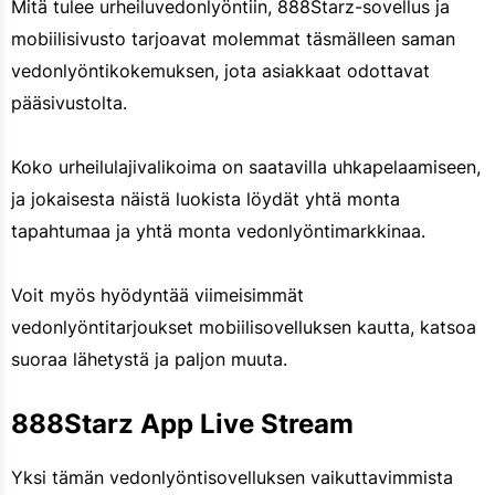
Mitä tulee urheiluvedonlyöntiin, 888Starz-sovellus ja
mobiilisivusto tarjoavat molemmat täsmälleen saman
vedonlyöntikokemuksen, jota asiakkaat odottavat
pääsivustolta.
Koko urheilulajivalikoima on saatavilla uhkapelaamiseen,
ja jokaisesta näistä luokista löydät yhtä monta
tapahtumaa ja yhtä monta vedonlyöntimarkkinaa.
Voit myös hyödyntää viimeisimmät
vedonlyöntitarjoukset mobiilisovelluksen kautta, katsoa
suoraa lähetystä ja paljon muuta.
888Starz App Live Stream
Yksi tämän vedonlyöntisovelluksen vaikuttavimmista