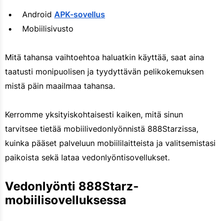
Android
APK-sovellus
Mobiilisivusto
Mitä tahansa vaihtoehtoa haluatkin käyttää, saat aina
taatusti monipuolisen ja tyydyttävän pelikokemuksen
mistä päin maailmaa tahansa.
Kerromme yksityiskohtaisesti kaiken, mitä sinun
tarvitsee tietää mobiilivedonlyönnistä 888Starzissa,
kuinka pääset palveluun mobiililaitteista ja valitsemistasi
paikoista sekä lataa vedonlyöntisovellukset.
Vedonlyönti 888Starz-
mobiilisovelluksessa