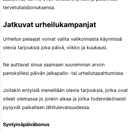
tervetuliaisbonuksensa.
Jatkuvat urheilukampanjat
Urheilun pelaajat voivat valita valikoimasta käynnissä
olevia tarjouksia joka päivä, viikko ja kuukausi.
Ne auttavat sinua saamaan suuremman arvon
panoksillesi päivän jalkapallo- tai urheilutapahtumissa.
Joitakin erityisiä meneillään olevia tarjouksia, jotka ovat
olleet olemassa jo jonkin aikaa ja jotka todennäköisesti
pysyvät paikallaan lähitulevaisuudessa.
Syntymäpäiväbonus