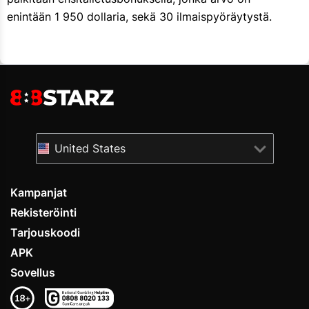
enintään 1 950 dollaria, sekä 30 ilmaispyöräytystä.
United States
Kampanjat
Rekisteröinti
Tarjouskoodi
APK
Sovellus