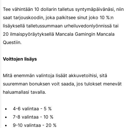
Tee vähintään 10 dollarin talletus syntymäpäivänäsi, niin
saat tarjouskoodin, joka palkitsee sinut joko 10 %:n
lisäyksellä talletussummaan urheiluvedonlyönnissä tai
20 ilmaispyöräytyksellä Mancala Gamingin Mancala
Questiin.
Voittojen lisäys
Mitä enemmän valintoja lisäät akkuvetoihisi, sitä
suuremman bonuksen voit saada, jos tulokset menevät
haluamallasi tavalla.
4-6 valintaa - 5 %
7-8 valintaa - 10 %
9-10 valintaa - 20 %