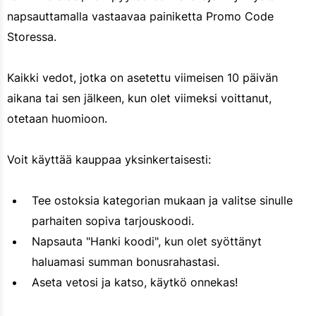
napsauttamalla vastaavaa painiketta Promo Code
Storessa.
Kaikki vedot, jotka on asetettu viimeisen 10 päivän
aikana tai sen jälkeen, kun olet viimeksi voittanut,
otetaan huomioon.
Voit käyttää kauppaa yksinkertaisesti:
Tee ostoksia kategorian mukaan ja valitse sinulle
parhaiten sopiva tarjouskoodi.
Napsauta "Hanki koodi", kun olet syöttänyt
haluamasi summan bonusrahastasi.
Aseta vetosi ja katso, käytkö onnekas!