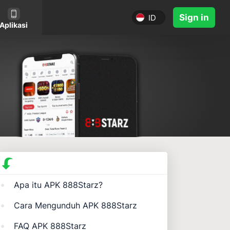
Sign in
ID
Aplikasi
Apa itu APK 888Starz?
Cara Mengunduh APK 888Starz
FAQ APK 888Starz