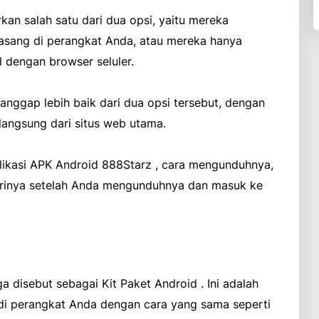
kan salah satu dari dua opsi, yaitu mereka
pasang di perangkat Anda, atau mereka hanya
dengan browser seluler.
anggap lebih baik dari dua opsi tersebut, dengan
langsung dari situs web utama.
likasi APK Android 888Starz , cara mengunduhnya,
rinya setelah Anda mengunduhnya dan masuk ke
uga disebut sebagai Kit Paket Android . Ini adalah
 di perangkat Anda dengan cara yang sama seperti