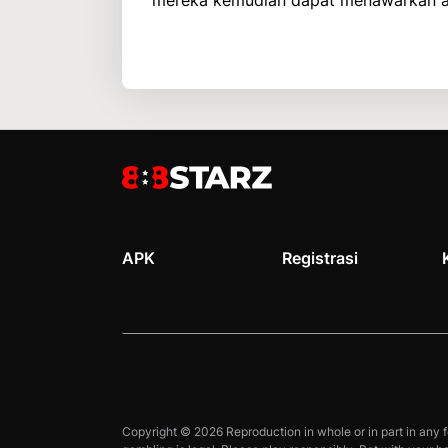
mereka kemudian dapat menawarkan apl
APK
Registrasi
Copyright © 2026 Reproduction in whole or in part in any f