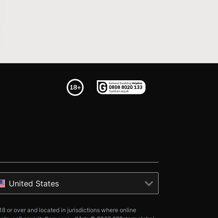
United States
8 or over and located in jurisdictions where online