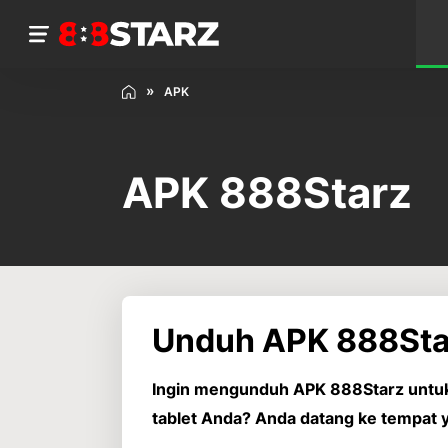
APK
APK 888Starz
Unduh APK 888Sta
Ingin mengunduh APK 888Starz untuk
tablet Anda? Anda datang ke tempat y