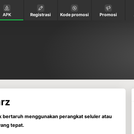
APK
Registrasi
Kode promosi
Promosi
rz
 bertaruh menggunakan perangkat seluler atau
ang tepat.