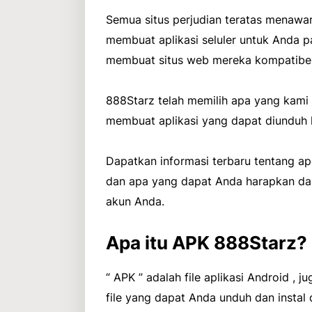
Semua situs perjudian teratas menawar
membuat aplikasi seluler untuk Anda 
membuat situs web mereka kompatibel 
888Starz telah memilih apa yang kami 
membuat aplikasi yang dapat diunduh 
Dapatkan informasi terbaru tentang ap
dan apa yang dapat Anda harapkan da
akun Anda.
Apa itu APK 888Starz?
“ APK ” adalah file aplikasi Android , j
file yang dapat Anda unduh dan instal