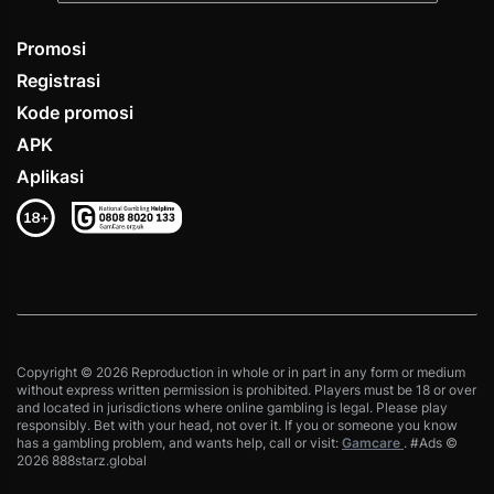
Promosi
Registrasi
Kode promosi
APK
Aplikasi
Copyright © 2026 Reproduction in whole or in part in any form or medium
without express written permission is prohibited. Players must be 18 or over
and located in jurisdictions where online gambling is legal. Please play
responsibly. Bet with your head, not over it. If you or someone you know
has a gambling problem, and wants help, call or visit:
Gamcare
. #Ads ©
2026 888starz.global