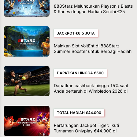
888Starz Meluncurkan Playson's Blasts
& Races dengan Hadiah Senilai €25
Juta
JACKPOT €6,5 JUTA
Mainkan Slot VoltEnt di 888Starz
Summer Booster untuk Berbagi Hadiah
€6,5 Juta
DAPATKAN HINGGA €500
Dapatkan cashback hingga 15% saat
Anda bertaruh di Wimbledon 2026 di
888Starz.
TOTAL HADIAH €44.000
Pertarungan Jackpot Tiger: Ikuti
Turnamen Onlyplay €44.000 di
888Starz