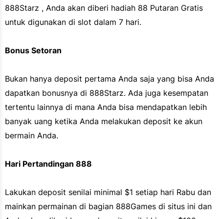
888Starz , Anda akan diberi hadiah 88 Putaran Gratis
untuk digunakan di slot dalam 7 hari.
Bonus Setoran
Bukan hanya deposit pertama Anda saja yang bisa Anda
dapatkan bonusnya di 888Starz. Ada juga kesempatan
tertentu lainnya di mana Anda bisa mendapatkan lebih
banyak uang ketika Anda melakukan deposit ke akun
bermain Anda.
Hari Pertandingan 888
Lakukan deposit senilai minimal $1 setiap hari Rabu dan
mainkan permainan di bagian 888Games di situs ini dan