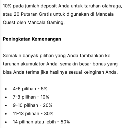
10% pada jumlah deposit Anda untuk taruhan olahraga,
atau 20 Putaran Gratis untuk digunakan di Mancala
Quest oleh Mancala Gaming.
Peningkatan Kemenangan
Semakin banyak pilihan yang Anda tambahkan ke
taruhan akumulator Anda, semakin besar bonus yang
bisa Anda terima jika hasilnya sesuai keinginan Anda.
4-6 pilihan - 5%
7-8 pilihan - 10%
9-10 pilihan - 20%
11-13 pilihan - 30%
14 pilihan atau lebih - 50%