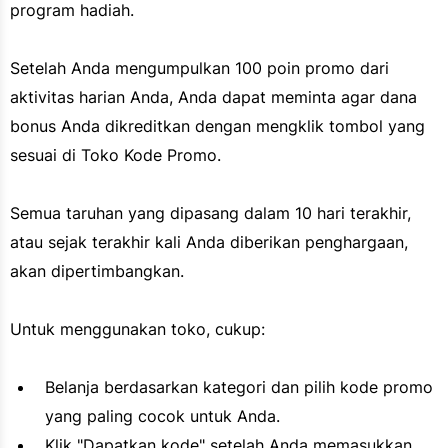
program hadiah.
Setelah Anda mengumpulkan 100 poin promo dari
aktivitas harian Anda, Anda dapat meminta agar dana
bonus Anda dikreditkan dengan mengklik tombol yang
sesuai di Toko Kode Promo.
Semua taruhan yang dipasang dalam 10 hari terakhir,
atau sejak terakhir kali Anda diberikan penghargaan,
akan dipertimbangkan.
Untuk menggunakan toko, cukup:
Belanja berdasarkan kategori dan pilih kode promo
yang paling cocok untuk Anda.
Klik "Dapatkan kode" setelah Anda memasukkan