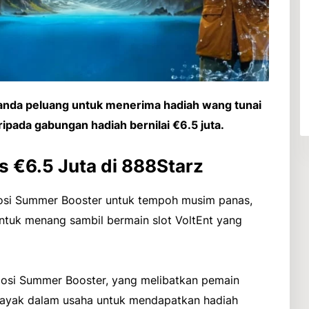
nda peluang untuk menerima hadiah wang tunai
pada gabungan hadiah bernilai €6.5 juta.
 €6.5 Juta di 888Starz
si Summer Booster untuk tempoh musim panas,
tuk menang sambil bermain slot VoltEnt yang
mosi Summer Booster, yang melibatkan pemain
layak dalam usaha untuk mendapatkan hadiah