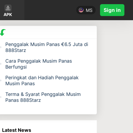
Sign in
MS
APK
Penggalak Musim Panas €6.5 Juta di
888Starz
Cara Penggalak Musim Panas
Berfungsi
Peringkat dan Hadiah Penggalak
Musim Panas
Terma & Syarat Penggalak Musim
Panas 888Starz
Latest News