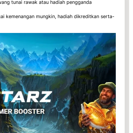
 wang tunai rawak atau hadiah pengganda
gai kemenangan mungkin, hadiah dikreditkan serta-