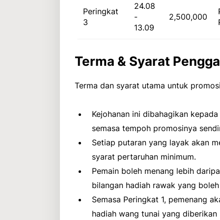
24.08
Peringkat
-
2,500,000
3
13.09
Terma & Syarat Pengga
Terma dan syarat utama untuk promosi
Kejohanan ini dibahagikan kepada 
semasa tempoh promosinya sendiri
Setiap putaran yang layak akan m
syarat pertaruhan minimum.
Pemain boleh menang lebih daripa
bilangan hadiah rawak yang boleh
Semasa Peringkat 1, pemenang ak
hadiah wang tunai yang diberikan