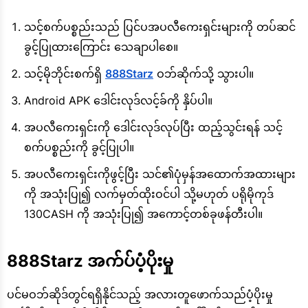
သင့်စက်ပစ္စည်းသည် ပြင်ပအပလီကေးရှင်းများကို တပ်ဆင်
ခွင့်ပြုထားကြောင်း သေချာပါစေ။
သင့်မိုဘိုင်းစက်ရှိ
888Starz
ဝဘ်ဆိုက်သို့ သွားပါ။
Android APK ဒေါင်းလုဒ်လင့်ခ်ကို နှိပ်ပါ။
အပလီကေးရှင်းကို ဒေါင်းလုဒ်လုပ်ပြီး ထည့်သွင်းရန် သင့်
စက်ပစ္စည်းကို ခွင့်ပြုပါ။
အပလီကေးရှင်းကိုဖွင့်ပြီး သင်၏ပုံမှန်အထောက်အထားများ
ကို အသုံးပြု၍ လက်မှတ်ထိုးဝင်ပါ သို့မဟုတ် ပရိုမိုကုဒ်
130CASH ကို အသုံးပြု၍ အကောင့်တစ်ခုဖန်တီးပါ။
888Starz အက်ပ်ပံ့ပိုးမှု
ပင်မဝဘ်ဆိုဒ်တွင်ရရှိနိုင်သည့် အလားတူဖောက်သည်ပံ့ပိုးမှု