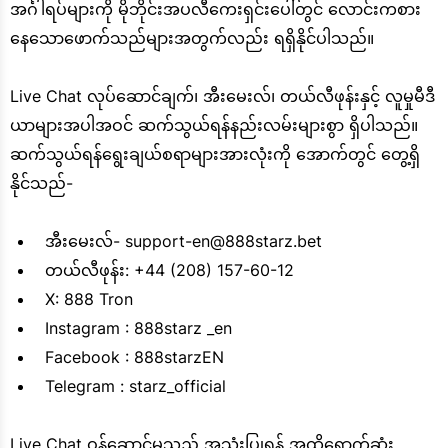
အင်္ဂါရပ်များကို မိုဘိုင်းအပလီကေးရှင်းပေါ်တွင် လောင်းကစား
နေသောဖောက်သည်များအတွက်လည်း ရရှိနိုင်ပါသည်။
Live Chat လုပ်ဆောင်ချက်၊ အီးမေးလ်၊ တယ်လီဖုန်းနှင့် လူမှုမီဒီ
ယာများအပါအဝင် ဆက်သွယ်ရန်နည်းလမ်းများစွာ ရှိပါသည်။
ဆက်သွယ်ရန်ရွေးချယ်စရာများအားလုံးကို အောက်တွင် တွေ့ရှိ
နိုင်သည်-
အီးမေးလ်-
support-en@888starz.bet
တယ်လီဖုန်း: +44 (208) 157-60-12
X: 888 Tron
Instagram : 888starz _en
Facebook : 888starzEN
Telegram : starz_official
Live Chat ဝန်ဆောင်မှုသည် အသုံးပြုရန် အထိရောက်ဆုံး