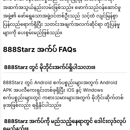
အဆက်အသွယ်နည်းလမ်းဖြစ်သည်။ ဖောက်သည်ဝန်ဆောင်မှု
အဖွဲ့၏ ဖော်ရွေသောအဖွဲ့ဝင်တစ်ဦးသည် သင့်ထံ လျင်မြန်စွာ
ပြန်လည်ရောက်ရှိပြီး သတင်းအချက်အလက်ဆိုင်ရာ တုံ့ပြန်မှု
များကို ပေးစွမ်းမည်ဖြစ်သည်။
888Starz အက်ပ် FAQs
 888Starz တွင် မိုဘိုင်းအက်ပ်ရှိပါသလား။
888Starz တွင် Android စက်ပစ္စည်းများအတွက် Android
APK အပလီကေးရှင်းတစ်ခုရှိပြီး iOS နှင့် Windows
စက်ပစ္စည်းများတွင် ကစားသမားများအတွက် မိုဘိုင်းဆိုက်တစ်
ခုအဖြစ်လည်း ရရှိနိုင်ပါသည်။
 888Starz အက်ပ်ကို မည်သည့်နေရာတွင် ဒေါင်းလုဒ်လုပ်
ရမည်နည်း။