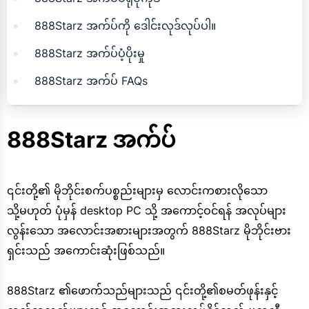
888Starz အက်ပ်ကို ဒေါင်းလုဒ်လုပ်ပါ။
888Starz အက်ပ်ပံ့ပိုးမှု
888Starz အက်ပ် FAQs
888Starz အက်ပ်
၎င်းတို့၏ မိုဘိုင်းစက်ပစ္စည်းများမှ လောင်းကစားလိုသော
သို့မဟုတ် ပုံမှန် desktop PC သို့ အကောင့်ဝင်ရန် အလုပ်များ
လွန်းသော အလောင်းအစားများအတွက် 888Starz မိုဘိုင်းဗား
ရှင်းသည် အကောင်းဆုံးဖြစ်သည်။
888Starz ၏ဖောက်သည်များသည် ၎င်းတို့၏စမတ်ဖုန်းနှင့်