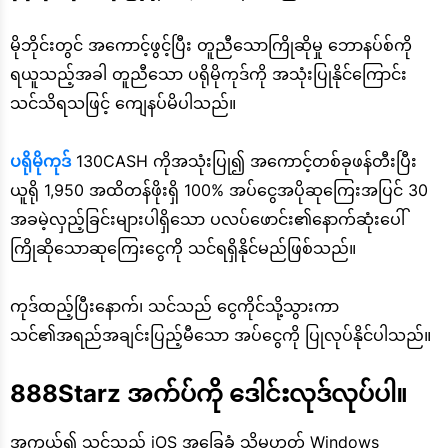
မိုဘိုင်းတွင် အကောင့်ဖွင့်ပြီး တူညီသောကြိုဆိုမှု ဘောနပ်စ်ကို
ရယူသည့်အခါ တူညီသော ပရိုမိုကုဒ်ကို အသုံးပြုနိုင်ကြောင်း
သင်သိရသဖြင့် ကျေနပ်မိပါသည်။
ပရိုမိုကုဒ်
130CASH ကိုအသုံးပြု၍ အကောင့်တစ်ခုဖန်တီးပြီး
ယူရို 1,950 အထိတန်ဖိုးရှိ 100% အပ်ငွေအပိုဆုကြေးအပြင် 30
အခမဲ့လှည့်ခြင်းများပါရှိသော ပလပ်ဖောင်း၏နောက်ဆုံးပေါ်
ကြိုဆိုသောဆုကြေးငွေကို သင်ရရှိနိုင်မည်ဖြစ်သည်။
ကုဒ်ထည့်ပြီးနောက်၊ သင်သည် ငွေကိုင်သို့သွားကာ
သင်၏အရည်အချင်းပြည့်မီသော အပ်ငွေကို ပြုလုပ်နိုင်ပါသည်။
888Starz အက်ပ်ကို ဒေါင်းလုဒ်လုပ်ပါ။
အကယ်၍ သင်သည် iOS အခြေခံ သို့မဟုတ် Windows