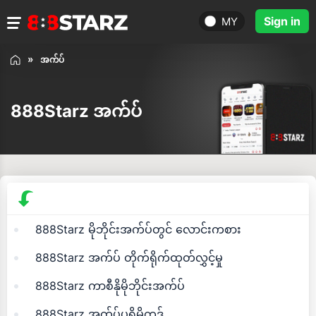
Sign in
MY
အက်ပ်
888Starz အက်ပ်
888Starz မိုဘိုင်းအက်ပ်တွင် လောင်းကစား
888Starz အက်ပ် တိုက်ရိုက်ထုတ်လွှင့်မှု
888Starz ကာစီနိုမိုဘိုင်းအက်ပ်
888Starz အက်ပ်ပရိုမိုကုဒ်