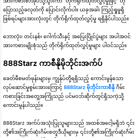
အားကစားစာအုပ်သို့သွားကာ "တိုက်ရိုက်ထုတ်လွှင့်မှုဖြင့်" ဟု
ပြောသည့်ခလုတ်ကို ပြောင်းလိုက်ပါ။ ယခုအခါ၊ ကြည့်ရှုမှုရှိ
ဖြစ်ရပ်များအားလုံးတွင် တိုက်ရိုက်ထုတ်လွှင့်မှု ရရှိနိုင်ပါသည်။
ဘောလုံး၊ တင်းနစ်၊ ဂေါက်သီးနှင့် အပြေးပြိုင်ပွဲများ အပါအဝင်
အားကစားမျိုးစုံသည် တိုက်ရိုက်ထုတ်လွှင့်မှုများ ပါဝင်သည်။
888Starz ကာစီနိုမိုဘိုင်းအက်ပ်
ခေတ်မီစမတ်ဖုန်းများမှ ကျွန်ုပ်တို့ရရှိသည့် ကောင်းမွန်သော
လုပ်ဆောင်မှုစွမ်းအားကြောင့်
888Starz မိုဘိုင်းကာစီနို
ဂိမ်း
ကစားခြင်းအတွေ့အကြုံသည် ပင်မဝဘ်ဆိုက်တွင်ရှိသကဲ့သို့
ကောင်းမွန်ပါသည်။
888Starz အက်ပ်အသုံးပြုသူများသည် အထစ်အငေါ့မရှိဘဲ ၎င်း
တို့၏အကြိုက်ဆုံးဂိမ်းစတူဒီယိုများမှ ၎င်းတို့၏အကြိုက်ဆုံးဂိမ်း