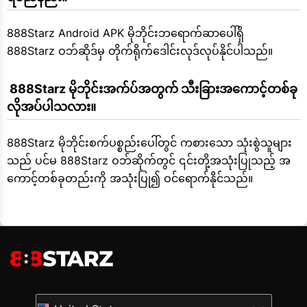
888Starz Android APK မိုဘိုင်းဘရောက်ဆာပေါ်ရှိ
888Starz ဝဘ်ဆိုဒ်မှ တိုက်ရိုက်ဒေါင်းလုဒ်လုပ်နိုင်ပါသည်။
 888Starz မိုဘိုင်းအက်ပ်အတွက် သီးခြားအကောင့်တစ်ခု 
လိုအပ်ပါသလား။
888Starz မိုဘိုင်းစက်ပစ္စည်းပေါ်တွင် ကစားသော သုံးစွဲသူများ
သည် ပင်မ 888Starz ဝဘ်ဆိုက်တွင် ၎င်းတို့အသုံးပြုသည့် အ
ကောင့်တစ်ခုတည်းကို အသုံးပြု၍ ဝင်ရောက်နိုင်သည်။