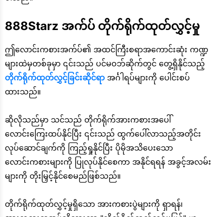
888Starz အက်ပ် တိုက်ရိုက်ထုတ်လွှင့်မှု
ဤလောင်းကစားအက်ပ်၏ အထင်ကြီးစရာအကောင်းဆုံး ကဏ္ဍ
များထဲမှတစ်ခုမှာ ၎င်းသည် ပင်မဝဘ်ဆိုက်တွင် တွေ့ရှိနိုင်သည့်
တိုက်ရိုက်ထုတ်လွှင့်ခြင်းဆိုင်ရာ
အင်္ဂါရပ်များကို ပေါင်းစပ်
ထားသည်။
ဆိုလိုသည်မှာ သင်သည် တိုက်ရိုက်အားကစားအပေါ်
လောင်းကြေးထပ်နိုင်ပြီး ၎င်းသည် ထွက်ပေါ်လာသည့်အတိုင်း
လုပ်ဆောင်ချက်ကို ကြည့်ရှုနိုင်ပြီး ပိုမိုအသိပေးသော
လောင်းကစားများကို ပြုလုပ်နိုင်စေကာ အနိုင်ရရန် အခွင့်အလမ်း
များကို တိုးမြှင့်နိုင်စေမည်ဖြစ်သည်။
တိုက်ရိုက်ထုတ်လွှင့်မှုရှိသော အားကစားပွဲများကို ရှာရန်၊