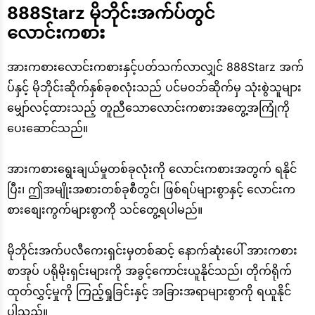
888Starz မိုဘိုင်းအက်ပ်တွင်
လောင်းကစား
အားကစားလောင်းကစားနှင့်ပတ်သက်လာလျှင် 888Starz အက်
ပ်နှင့် မိုဘိုင်းဆိုက်နှစ်ခုစလုံးသည် ပင်မဝဘ်ဆိုက်မှ သုံးစွဲသူများ
မျှော်လင့်ထားသည့် တူညီသောလောင်းကစားအတွေ့အကြုံကို
ပေးဆောင်သည်။
အားကစားရွေးချယ်မှုတစ်ခုလုံးကို လောင်းကစားအတွက် ရနိုင်
ပြီး၊ ဤအမျိုးအစားတစ်ခုစီတွင်၊ ဖြစ်ရပ်များစွာနှင့် လောင်းက
စားစျေးကွက်များစွာကို သင်တွေ့ရပါမည်။
မိုဘိုင်းအက်ပလီကေးရှင်းမှတစ်ဆင့် နောက်ဆုံးပေါ် အားကစား
စာအုပ် ပရိုမိုးရှင်းများကို အခွင့်ကောင်းယူနိုင်သည်၊ တိုက်ရိုက်
ထုတ်လွှင့်မှုကို ကြည့်ရှုခြင်းနှင့် အခြားအရာများစွာကို ရယူနိုင်
ပါသည်။