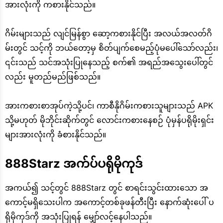
အားလုံးကို ကစားနိုင်သည်။
ဂိမ်းများသည် လျင်မြန်စွာ ဆော့ကစားနိုင်ပြီး အလယ်အလတ်ဂိ
မ်းတွင် သင့်ကို ဘယ်တော့မှ စိတ်ပျက်စေမည့်ပုံမပေါ်သော်လည်း၊
၎င်းသည် သင်အသုံးပြုနေသည့် စက်၏ အရည်အသွေးပေါ်တွင်
လည်း မူတည်မည်ဖြစ်သည်။
အားကစားစာအုပ်ကဲ့သို့ပင်၊ ကာစီနိုဂိမ်းကစားသူများသည် APK
သို့မဟုတ် မိုဘိုင်းဆိုက်တွင် လောင်းကစားနေစဉ် ပုံမှန်ပရိုမိုးရှင်း
များအားလုံးကို ခံစားနိုင်သည်။
888Starz အက်ပ်ပရိုမိုကုဒ်
အကယ်၍ သင့်တွင် 888Starz တွင် စာရင်းသွင်းထားသော အ
ကောင့်မရှိသေးပါက အကောင့်တစ်ခုဖန်တီးပြီး နောက်ဆုံးပေါ် ပ
ရိုမိုကုဒ်ကို အသုံးပြုရန် မျှော်လင့်နေပါသည်။