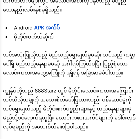
တက်ဘလက်များတွင် အလောင်းအစားလုပ်နိုင်သည့် မတူညီ
သောနည်းလမ်းနှစ်ခုရှိသည်။
Android
APK အက်ပ်
မိုဘိုင်းဝက်ဘ်ဆိုက်
သင်အသုံးပြုလိုသည့် မည်သည့်ရွေးချယ်မှုမဆို၊ သင်သည် ကမ္ဘာ
ပေါ်ရှိ မည်သည့်နေရာမှမဆို အင်္ဂါရပ်ကြွယ်ဝပြီး ပြည့်စုံသော
လောင်းကစားအတွေ့အကြုံကို ရရှိရန် အမြဲအာမခံပါသည်။
ကျွန်ုပ်တို့သည် 888Starz တွင် မိုဘိုင်းလောင်းကစားအကြောင်း
သင်သိလိုသမျှကို အသေးစိတ်ဖော်ပြထားသည်၊ ဝန်ဆောင်မှုကို
သင်ရွေးချယ်သည့် မိုဘိုင်းစက်ပစ္စည်းများနှင့် တည်နေရာများမှ
မည်သို့ဝင်ရောက်ရယူပြီး လောင်းကစားအက်ပ်များကို ဒေါင်းလုဒ်
လုပ်ရမည်ကို အသေးစိတ်ဖော်ပြပါသည်။