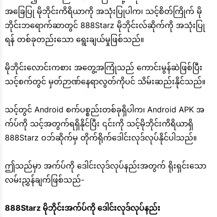
အခြေပြု မိုဘိုင်းကိရိယာကို အသုံးပြုပါက၊ သင့်စိတ်ကြိုက် မို
ဘိုင်းဘရောက်ဆာတွင် 888Starz မိုဘိုင်းလ်ဆိုက်ကို အသုံးပြု
ရန် တစ်ခုတည်းသော ရွေးချယ်မှုဖြစ်သည်။
မိုဘိုင်းလောင်းကစား အတွေ့အကြုံသည် ကောင်းမွန်ဆဲဖြစ်ပြီး
သင့်စက်တွင် မှတ်ဉာဏ်နေရာလွတ်ကိုပင် သိမ်းဆည်းနိုင်သည်။
သင့်တွင် Android စက်ပစ္စည်းတစ်ခုရှိပါက၊ Android APK အ
က်ပ်ကို သင့်အတွက်ရရှိနိုင်ပြီး ၎င်းကို သင့်မိုဘိုင်းကိရိယာရှိ
888Starz ဝဘ်ဆိုက်မှ တိုက်ရိုက်ဒေါင်းလုဒ်လုပ်နိုင်ပါသည်။
ဤသည်မှာ အက်ပ်ကို ဒေါင်းလုဒ်လုပ်နည်းအတွက် ရိုးရှင်းသော
လမ်းညွှန်ချက်ဖြစ်သည်-
888Starz မိုဘိုင်းအက်ပ်ကို ဒေါင်းလုဒ်လုပ်နည်း