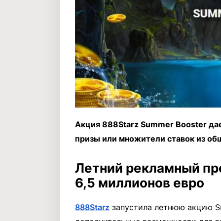
Акция 888Starz Summer Booster да
призы или множители ставок из общ
Летний рекламный пр
6,5 миллионов евро
888Starz
запустила летнюю акцию S