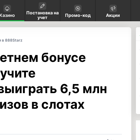
Постановка на
Казино
Промо-код
Акции
учет
 в 888Starz
летнем бонусе
лучите
выиграть 6,5 млн
изов в слотах