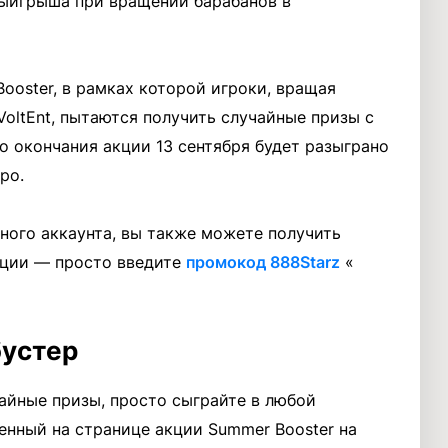
ыигрыша при вращении барабанов в
ooster, в рамках которой игроки, вращая
oltEnt, пытаются получить случайные призы с
 окончания акции 13 сентября будет разыграно
ро.
нного аккаунта, вы также можете получить
ации — просто введите
промокод 888Starz
«
бустер
айные призы, просто сыграйте в любой
ленный на странице акции Summer Booster на