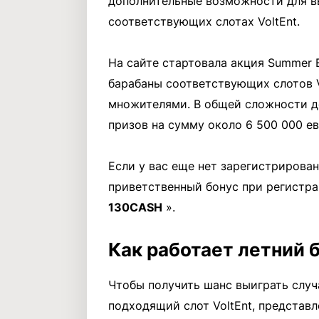
дополнительные возможности для в
соответствующих слотах VoltEnt.
На сайте стартовала акция Summer B
барабаны соответствующих слотов V
множителями. В общей сложности до
призов на сумму около 6 500 000 ев
Если у вас еще нет зарегистрирова
приветственный бонус при регистр
130CASH
».
Как работает летний 
Чтобы получить шанс выиграть случ
подходящий слот VoltEnt, представ