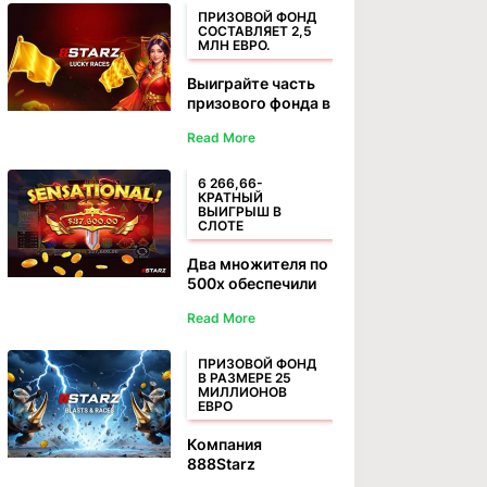
ПРИЗОВОЙ ФОНД
СОСТАВЛЯЕТ 2,5
МЛН ЕВРО.
Выиграйте часть
призового фонда в
размере 2,5
Read More
миллиона евро в
серии счастливых
гонок 888Starz.
6 266,66-
КРАТНЫЙ
ВЫИГРЫШ В
СЛОТЕ
Два множителя по
500x обеспечили
выигрыш в
Read More
размере 37,6 тыс.
долларов США в
розыгрыше призов
ПРИЗОВОЙ ФОНД
В РАЗМЕРЕ 25
Gates of Olympus
МИЛЛИОНОВ
Super Scatter.
ЕВРО
Компания
888Starz
запускает игру