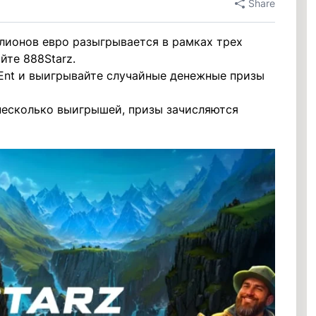
Share
лионов евро разыгрывается в рамках трех
йте 888Starz.
tEnt и выигрывайте случайные денежные призы
несколько выигрышей, призы зачисляются