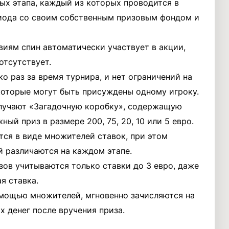
ных этапа, каждый из которых проводится в
риода со своим собственным призовым фондом и
иям спин автоматически участвует в акции,
отсутствует.
о раз за время турнира, и нет ограничений на
которые могут быть присуждены одному игроку.
олучают «Загадочную коробку», содержащую
ый приз в размере 200, 75, 20, 10 или 5 евро.
тся в виде множителей ставок, при этом
 различаются на каждом этапе.
ов учитываются только ставки до 3 евро, даже
я ставка.
омощью множителей, мгновенно зачисляются на
х денег после вручения приза.