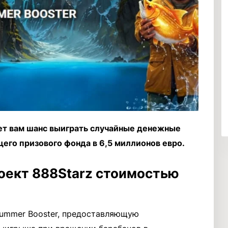
ет вам шанс выиграть случайные денежные
его призового фонда в 6,5 миллионов евро.
оект 888Starz стоимостью
ummer Booster, предоставляющую