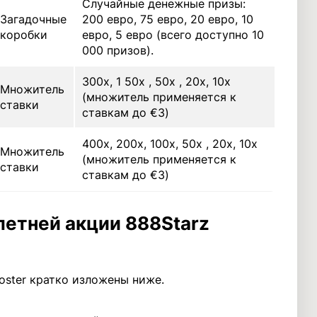
Случайные денежные призы:
Загадочные
200 евро, 75 евро, 20 евро, 10
коробки
евро, 5 евро (всего доступно 10
000 призов).
300x, 1 50x , 50x , 20x, 10x
Множитель
(множитель применяется к
ставки
ставкам до €3)
400x, 200x, 100x, 50x , 20x, 10x
Множитель
(множитель применяется к
ставки
ставкам до €3)
летней акции 888Starz
ster кратко изложены ниже.