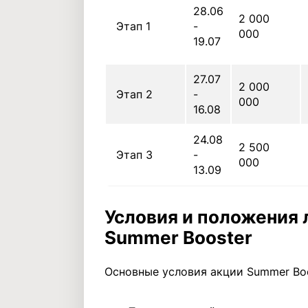
28.06
2 000
Этап 1
-
000
19.07
27.07
2 000
Этап 2
-
000
16.08
24.08
2 500
Этап 3
-
000
13.09
Условия и положения 
Summer Booster
Основные условия акции Summer Boo