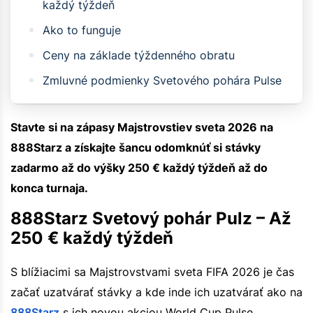
každý týždeň
Ako to funguje
Ceny na základe týždenného obratu
Zmluvné podmienky Svetového pohára Pulse
Stavte si na zápasy Majstrovstiev sveta 2026 na
888Starz a získajte šancu odomknúť si stávky
zadarmo až do výšky 250 € každý týždeň až do
konca turnaja.
888Starz Svetový pohár Pulz – Až
250 € každý týždeň
S blížiacimi sa Majstrovstvami sveta FIFA 2026 je čas
začať uzatvárať stávky a kde inde ich uzatvárať ako na
888Starz
s ich novou akciou World Cup Pulse.