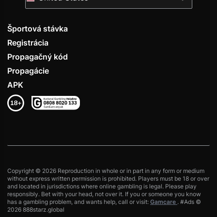
Športová stávka
Registrácia
Propagačný kód
Propagácie
APK
Copyright © 2026 Reproduction in whole or in part in any form or medium
without express written permission is prohibited. Players must be 18 or over
and located in jurisdictions where online gambling is legal. Please play
responsibly. Bet with your head, not over it. If you or someone you know
has a gambling problem, and wants help, call or visit:
Gamcare
. #Ads ©
2026 888starz.global