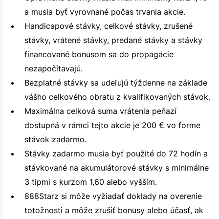
a musia byť vyrovnané počas trvania akcie.
Handicapové stávky, celkové stávky, zrušené
stávky, vrátené stávky, predané stávky a stávky
financované bonusom sa do propagácie
nezapočítavajú.
Bezplatné stávky sa udeľujú týždenne na základe
vášho celkového obratu z kvalifikovaných stávok.
Maximálna celková suma vrátenia peňazí
dostupná v rámci tejto akcie je 200 € vo forme
stávok zadarmo.
Stávky zadarmo musia byť použité do 72 hodín a
stávkované na akumulátorové stávky s minimálne
3 tipmi s kurzom 1,60 alebo vyšším.
888Starz si môže vyžiadať doklady na overenie
totožnosti a môže zrušiť bonusy alebo účasť, ak