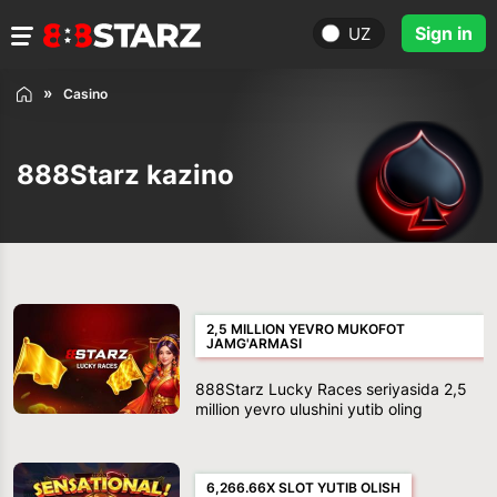
Sign in
UZ
Casino
888Starz kazino
2,5 MILLION YEVRO MUKOFOT
JAMG'ARMASI
888Starz Lucky Races seriyasida 2,5
million yevro ulushini yutib oling
6,266.66X SLOT YUTIB OLISH