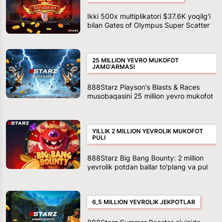
Ikki 500x multiplikatori $37.6K yoqilg'i
bilan Gates of Olympus Super Scatter
g'alabasini qo'lga kiritdi
25 MILLION YEVRO MUKOFOT
JAMG'ARMASI
888Starz Playson's Blasts & Races
musobaqasini 25 million yevro mukofot
bilan boshladi
YILLIK 2 MILLION YEVROLIK MUKOFOT
PULI
888Starz Big Bang Bounty: 2 million
yevrolik potdan ballar to'plang va pul
mukofotlarini ishga tushiring
6,5 MILLION YEVROLIK JEKPOTLAR