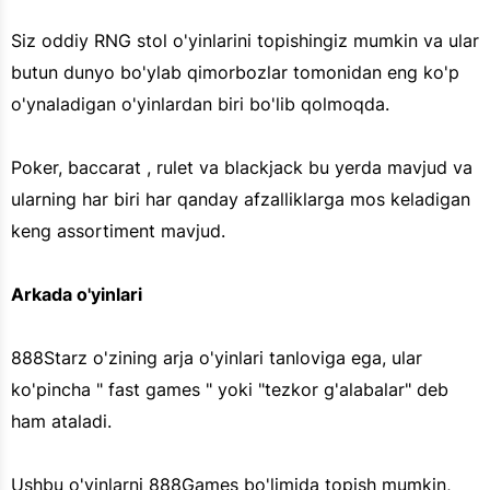
Siz oddiy RNG stol o'yinlarini topishingiz mumkin va ular
butun dunyo bo'ylab qimorbozlar tomonidan eng ko'p
o'ynaladigan o'yinlardan biri bo'lib qolmoqda.
Poker, baccarat , rulet va blackjack bu yerda mavjud va
ularning har biri har qanday afzalliklarga mos keladigan
keng assortiment mavjud.
Arkada o'yinlari
888Starz o'zining arja o'yinlari tanloviga ega, ular
ko'pincha " fast games " yoki "tezkor g'alabalar" deb
ham ataladi.
Ushbu o'yinlarni 888Games bo'limida topish mumkin,