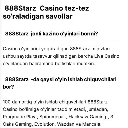
 888Starz  Casino tez-tez 
so'raladigan savollar
  888Starz  jonli kazino o'yinlari bormi?
Casino o'yinlarini yoqtiradigan 888Starz mijozlari
ushbu saytda tasavvur qilinadigan barcha Live Casino
o'yinlaridan bahramand bo'lishlari mumkin.
  888Starz  -da qaysi o'yin ishlab chiquvchilari 
bor?
100 dan ortiq o'yin ishlab chiquvchilari 888Starz
Casino bo'limiga o'yinlar taqdim etadi, jumladan,
Pragmatic Play , Spinomenal , Hacksaw Gaming , 3
Oaks Gaming, Evolution, Wazdan va Mancala.