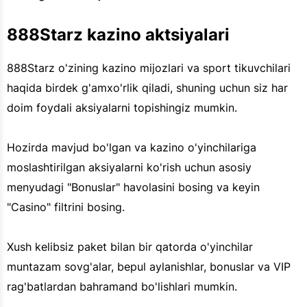
888Starz kazino aktsiyalari
888Starz o'zining kazino mijozlari va sport tikuvchilari
haqida birdek g'amxo'rlik qiladi, shuning uchun siz har
doim foydali aksiyalarni topishingiz mumkin.
Hozirda mavjud bo'lgan va kazino o'yinchilariga
moslashtirilgan aksiyalarni ko'rish uchun asosiy
menyudagi "Bonuslar" havolasini bosing va keyin
"Casino" filtrini bosing.
Xush kelibsiz paket bilan bir qatorda o'yinchilar
muntazam sovg'alar, bepul aylanishlar, bonuslar va VIP
rag'batlardan bahramand bo'lishlari mumkin.