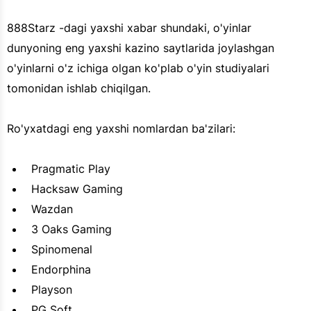
888Starz -dagi yaxshi xabar shundaki, o'yinlar
dunyoning eng yaxshi kazino saytlarida joylashgan
o'yinlarni o'z ichiga olgan ko'plab o'yin studiyalari
tomonidan ishlab chiqilgan.
Ro'yxatdagi eng yaxshi nomlardan ba'zilari:
Pragmatic Play
Hacksaw Gaming
Wazdan
3 Oaks Gaming
Spinomenal
Endorphina
Playson
PG Soft