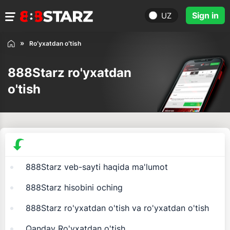
Sign in
UZ
Roʻyxatdan oʻtish
888Starz ro'yxatdan
o'tish
888Starz veb-sayti haqida ma'lumot
888Starz hisobini oching
888Starz ro'yxatdan o'tish va ro'yxatdan o'tish
Qanday Ro'yxatdan o'tish