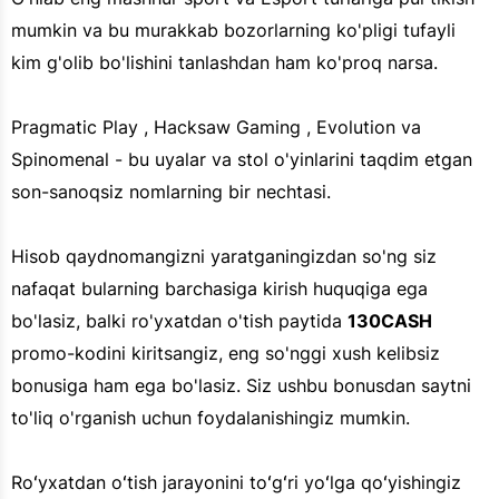
mumkin va bu murakkab bozorlarning ko'pligi tufayli
kim g'olib bo'lishini tanlashdan ham ko'proq narsa.
Pragmatic Play , Hacksaw Gaming , Evolution va
Spinomenal - bu uyalar va stol o'yinlarini taqdim etgan
son-sanoqsiz nomlarning bir nechtasi.
Hisob qaydnomangizni yaratganingizdan so'ng siz
nafaqat bularning barchasiga kirish huquqiga ega
bo'lasiz, balki ro'yxatdan o'tish paytida
130CASH
promo-kodini kiritsangiz, eng so'nggi xush kelibsiz
bonusiga ham ega bo'lasiz. Siz ushbu bonusdan saytni
to'liq o'rganish uchun foydalanishingiz mumkin.
Roʻyxatdan oʻtish jarayonini toʻgʻri yoʻlga qoʻyishingiz