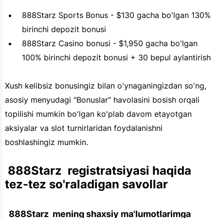
888Starz Sports Bonus - $130 gacha bo'lgan 130%
birinchi depozit bonusi
888Starz Casino bonusi - $1,950 gacha bo'lgan
100% birinchi depozit bonusi + 30 bepul aylantirish
Xush kelibsiz bonusingiz bilan o'ynaganingizdan so'ng,
asosiy menyudagi "Bonuslar" havolasini bosish orqali
topilishi mumkin bo'lgan ko'plab davom etayotgan
aksiyalar va slot turnirlaridan foydalanishni
boshlashingiz mumkin.
 888Starz  registratsiyasi haqida 
tez-tez so'raladigan savollar
  888Starz  mening shaxsiy ma'lumotlarimga 