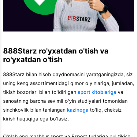
888Starz ro'yxatdan o'tish va
ro'yxatdan o'tish
888Starz bilan hisob qaydnomasini yaratganingizda, siz
uning keng assortimentidagi qimor o'yinlariga, jumladan,
tikish bozorlari bilan to'ldirilgan
sport kitoblariga
va
sanoatning barcha sevimli o'yin studiyalari tomonidan
sinchkovlik bilan tanlangan
kazinoga
to'liq, cheksiz
kirish huquqiga ega bo'lasiz.
O'nlab eng mashhur sport va Esport turlariga pul tikish