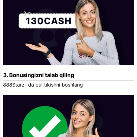
Bonusingizni talab qiling
888Starz -da pul tikishni boshlang