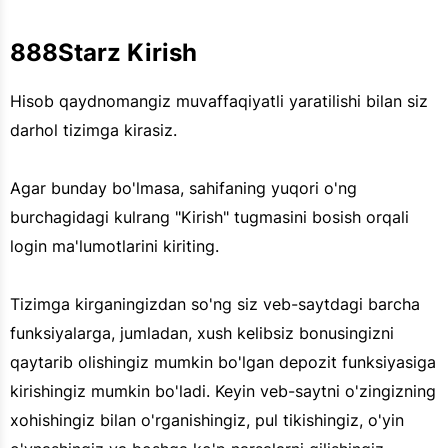
888Starz Kirish
Hisob qaydnomangiz muvaffaqiyatli yaratilishi bilan siz
darhol tizimga kirasiz.
Agar bunday bo'lmasa, sahifaning yuqori o'ng
burchagidagi kulrang "Kirish" tugmasini bosish orqali
login ma'lumotlarini kiriting.
Tizimga kirganingizdan so'ng siz veb-saytdagi barcha
funksiyalarga, jumladan, xush kelibsiz bonusingizni
qaytarib olishingiz mumkin bo'lgan depozit funksiyasiga
kirishingiz mumkin bo'ladi. Keyin veb-saytni o'zingizning
xohishingiz bilan o'rganishingiz, pul tikishingiz, o'yin