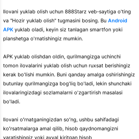
Ilovani yuklab olish uchun 888Starz veb-saytiga o'ting
va "Hozir yuklab olish" tugmasini bosing. Bu
Android
APK
yuklab oladi, keyin siz tanlagan smartfon yoki
planshetga o'rnatishingiz mumkin.
APK yuklab olishdan oldin, qurilmangizga uchinchi
tomon ilovalarini yuklab olish uchun ruxsat berishingiz
kerak bo'lishi mumkin. Buni qanday amalga oshirishingiz
butunlay qurilmangizga bog'liq bo'ladi, lekin shunchaki
ilovalaringizdagi sozlamalarni o'zgartirish masalasi
bo'ladi.
Ilovani oʻrnatganingizdan soʻng, ushbu sahifadagi
koʻrsatmalarga amal qilib, hisob qaydnomangizni
yaratishingiz yoki avval kiritgan hisob