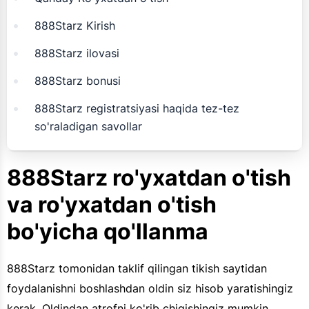
888Starz Kirish
888Starz ilovasi
888Starz bonusi
888Starz registratsiyasi haqida tez-tez
so'raladigan savollar
888Starz ro'yxatdan o'tish
va ro'yxatdan o'tish
bo'yicha qo'llanma
888Starz tomonidan taklif qilingan tikish saytidan
foydalanishni boshlashdan oldin siz hisob yaratishingiz
kerak. Oldindan atrofni ko'rib chiqishingiz mumkin,