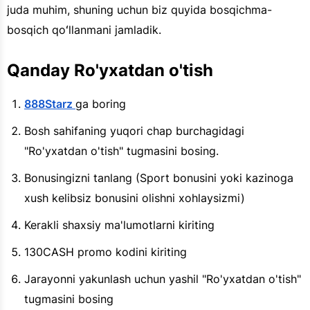
juda muhim, shuning uchun biz quyida bosqichma-
bosqich qoʻllanmani jamladik.
Qanday Ro'yxatdan o'tish
888Starz
ga boring
Bosh sahifaning yuqori chap burchagidagi
"Ro'yxatdan o'tish" tugmasini bosing.
Bonusingizni tanlang (Sport bonusini yoki kazinoga
xush kelibsiz bonusini olishni xohlaysizmi)
Kerakli shaxsiy ma'lumotlarni kiriting
130CASH promo kodini kiriting
Jarayonni yakunlash uchun yashil "Ro'yxatdan o'tish"
tugmasini bosing