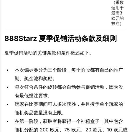
（乘数
适用于
最高3
欧元的
投注）
888Starz 夏季促销活动条款及细则
夏季促销活动的关键条款和条件概述如下。
本次锦标赛分为三个阶段，每个阶段都有自己的推广
期、奖金池和奖励。
每次符合条件的旋转都会自动参与促销活动，因为没
有最低投注要求。
玩家在比赛期间可以多次获胜，并且授予单个玩家的
随机奖品数量没有上限。
在第一阶段，获胜者将获得一个神秘盒子，其中包含
随机分配的 200 欧元、75 欧元、20 欧元、10 欧元或