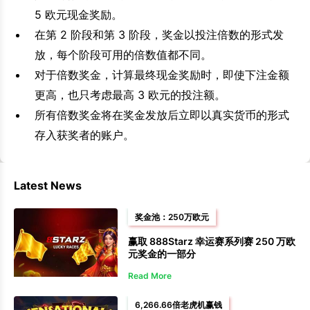
5 欧元现金奖励。
在第 2 阶段和第 3 阶段，奖金以投注倍数的形式发
放，每个阶段可用的倍数值都不同。
对于倍数奖金，计算最终现金奖励时，即使下注金额
更高，也只考虑最高 3 欧元的投注额。
所有倍数奖金将在奖金发放后立即以真实货币的形式
存入获奖者的账户。
Latest News
奖金池：250万欧元
赢取 888Starz 幸运赛系列赛 250 万欧
元奖金的一部分
Read More
6,266.66倍老虎机赢钱