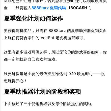
除非您已经注册了帐户，否则您在注册时还可以领取欢迎奖
金——只需输入
888Starz 促销代码
“
130CASH
”。
夏季强化计划如何运作
要获得随机奖品，只需在 888Starz 的夏季助推器促销页面
上玩任何符合条件的 VoltEnt 老虎机游戏即可。
这里有很多游戏可供选择，所以无论你的游戏喜好如何，你
都一定能找到自己喜欢的游戏。
只要确保每场比赛的最低投注额达到 0.10 欧元即可——祝
您玩得开心！
夏季助推器计划的阶段和奖项
下面概述了三个促销阶段以及每个阶段提供的奖励。