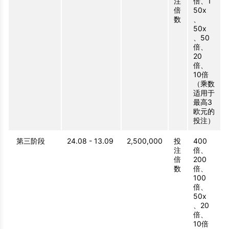
注
倍、1
倍
50x
数
、
50x
、50
倍、
20
倍、
10倍
（乘数
适用于
最高3
欧元的
投注）
第三阶段
24.08 - 13.09
2,500,000
投
400
注
倍、
倍
200
数
倍、
100
倍、
50x
、20
倍、
10倍