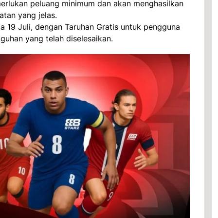
erlukan peluang minimum dan akan menghasilkan
atan yang jelas.
a 19 Juli, dengan Taruhan Gratis untuk pengguna
gguhan yang telah diselesaikan.