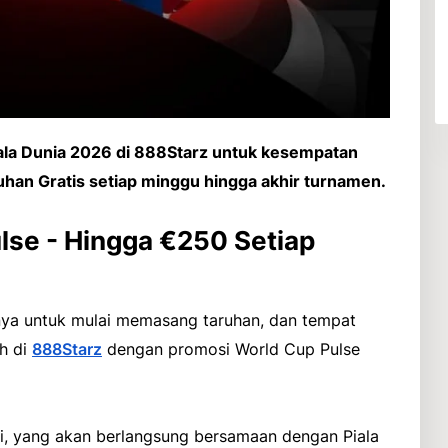
ala Dunia 2026 di 888Starz untuk kesempatan
an Gratis setiap minggu hingga akhir turnamen.
lse - Hingga €250 Setiap
tnya untuk mulai memasang taruhan, dan tempat
h di
888Starz
dengan promosi World Cup Pulse
ni, yang akan berlangsung bersamaan dengan Piala