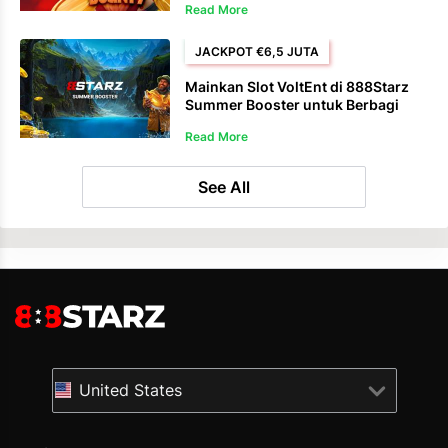
Read More
JACKPOT €6,5 JUTA
Mainkan Slot VoltEnt di 888Starz
Summer Booster untuk Berbagi
Hadiah €6,5 Juta
Read More
See All
United States