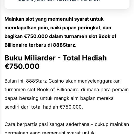
Mainkan slot yang memenuhi syarat untuk
mendapatkan poin, naiki papan peringkat, dan
bagikan €750.000 dalam turnamen slot Book of
Billionaire terbaru di 888Starz.
Buku Miliarder - Total Hadiah
€750.000
Bulan ini, 888Starz Casino akan menyelenggarakan
turnamen slot Book of Billionaire, di mana para pemain
dapat bersaing untuk mengklaim bagian mereka
sendiri dari total hadiah €750.000.
Cara berpartisipasi sangat sederhana – cukup mainkan
permainan yang memenuhi syarat untuk