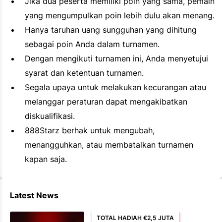
Jika dua peserta memiliki poin yang sama, pemain
yang mengumpulkan poin lebih dulu akan menang.
Hanya taruhan uang sungguhan yang dihitung
sebagai poin Anda dalam turnamen.
Dengan mengikuti turnamen ini, Anda menyetujui
syarat dan ketentuan turnamen.
Segala upaya untuk melakukan kecurangan atau
melanggar peraturan dapat mengakibatkan
diskualifikasi.
888Starz berhak untuk mengubah,
menangguhkan, atau membatalkan turnamen
kapan saja.
Latest News
TOTAL HADIAH €2,5 JUTA