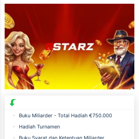
Buku Miliarder - Total Hadiah €750.000
Hadiah Turnamen
Buku Syarat dan Ketentuan Miliarder