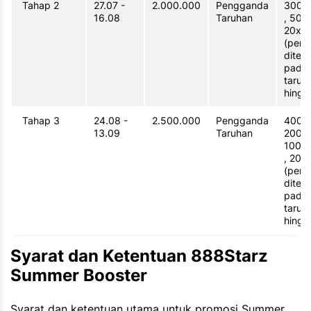
Tahap 2
27.07 -
2.000.000
Pengganda
300x,
16.08
Taruhan
, 50x 
20x, 
(peng
diter
pada
taruh
hingg
Tahap 3
24.08 -
2.500.000
Pengganda
400x,
13.09
Taruhan
200x,
100x,
, 20x,
(peng
diter
pada
taruh
hingg
Syarat dan Ketentuan 888Starz
Summer Booster
Syarat dan ketentuan utama untuk promosi Summer