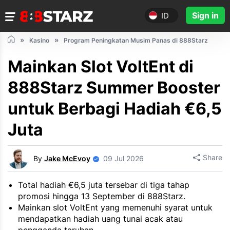
Sign in
ID
Kasino
Program Peningkatan Musim Panas di 888Starz
Mainkan Slot VoltEnt di
888Starz Summer Booster
untuk Berbagi Hadiah €6,5
Juta
Share
By
Jake McEvoy
09 Jul 2026
Total hadiah €6,5 juta tersebar di tiga tahap
promosi hingga 13 September di 888Starz.
Mainkan slot VoltEnt yang memenuhi syarat untuk
mendapatkan hadiah uang tunai acak atau