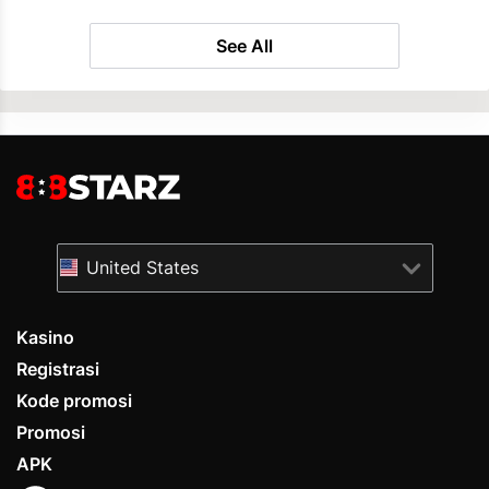
See All
United States
Kasino
Registrasi
Kode promosi
Promosi
APK